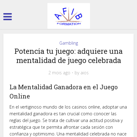
Gambling
Potencia tu juego: adquiere una
mentalidad de juego celebrada
2 mois ago
by
aios
La Mentalidad Ganadora en el Juego
Online
En el vertiginoso mundo de los casinos online, adoptar una
mentalidad ganadora es tan crucial como conocer las
reglas del juego. Se trata de cultivar una actitud positiva y
estratégica que te permita afrontar cada sesión con
confianza y optimismo. Una mentalidad celebrada no nace