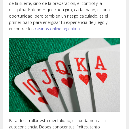
de la suerte, sino de la preparación, el control y la
disciplina. Entender que cada giro, cada mano, es una
oportunidad, pero también un riesgo calculado, es el
primer paso para energizar tu experiencia de juego y
encontrar los
casinos online argentina
.
Para desarrollar esta mentalidad, es fundamental la
autoconciencia. Debes conocer tus límites, tanto