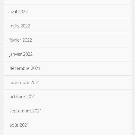
avril 2022
mars 2022
février 2022
janvier 2022
décembre 2021
novembre 2021
octobre 2021
septembre 2021
août 2021