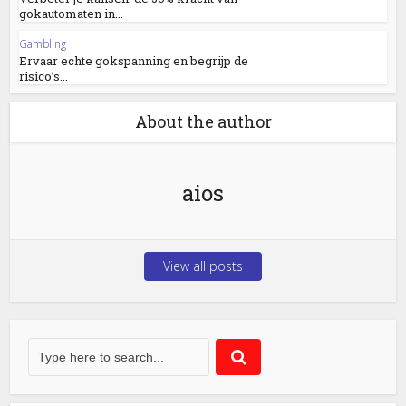
gokautomaten in...
Gambling
Ervaar echte gokspanning en begrijp de
risico’s...
About the author
aios
View all posts