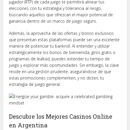
jugador (RTP) de cada juego te permitirá alinear tus
elecciones con tu estrategia y tolerancia al riesgo,
buscando aquellos que ofrezcan el mayor potencial de
ganancia dentro de un marco de juego seguro.
Además, la aprovecha de las ofertas y bonos exclusivos
que presentan estas plataformas puede ser una excelente
manera de potenciar tu bankroll. Al entender y utilizar
estratégicamente los bonos de bienvenida, giros gratis o
programas de lealtad, puedes extender tu tiempo de
juego y explorar más oportunidades. Sin embargo, la clave
reside en una gestión prudente, asegurándose de que
estas promociones complementen, y no dicten, tu
estrategia de juego general.
Descubre los Mejores Casinos Online
en Argentina