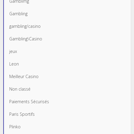
Gamblimg
Gambling
gambling/casino
Gambling\Casino
jeux
Leon
Meilleur Casino
Non classé
Paiements Sécurisés
Paris Sportifs
Plinko