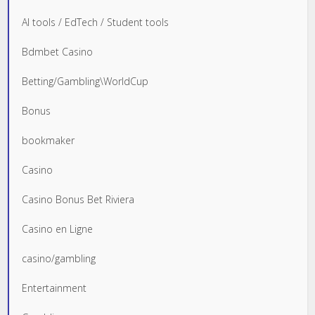
AI tools / EdTech / Student tools
Bdmbet Casino
Betting/Gambling\WorldCup
Bonus
bookmaker
Casino
Casino Bonus Bet Riviera
Casino en Ligne
casino/gambling
Entertainment