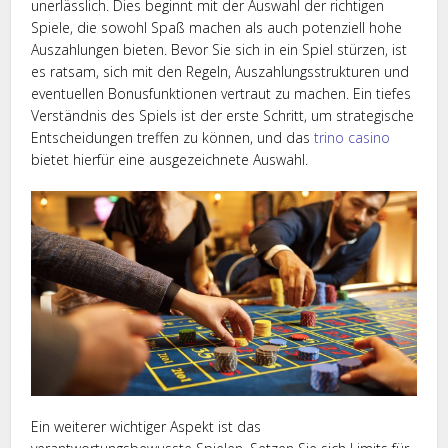
unerlässlich. Dies beginnt mit der Auswahl der richtigen
Spiele, die sowohl Spaß machen als auch potenziell hohe
Auszahlungen bieten. Bevor Sie sich in ein Spiel stürzen, ist
es ratsam, sich mit den Regeln, Auszahlungsstrukturen und
eventuellen Bonusfunktionen vertraut zu machen. Ein tiefes
Verständnis des Spiels ist der erste Schritt, um strategische
Entscheidungen treffen zu können, und das
trino casino
bietet hierfür eine ausgezeichnete Auswahl.
Ein weiterer wichtiger Aspekt ist das