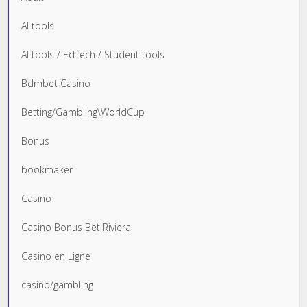
AI tools
AI tools / EdTech / Student tools
Bdmbet Casino
Betting/Gambling\WorldCup
Bonus
bookmaker
Casino
Casino Bonus Bet Riviera
Casino en Ligne
casino/gambling