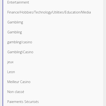
Entertainment
Finance/Hobbies/Technology/Utilities/Education/Media
Gamblimg
Gambling
gambling/casino
Gambling\Casino
jeux
Leon
Meilleur Casino
Non classé
Paiements Sécurisés