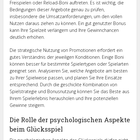
Freispielen oder Reload-Boni auftreten. Es ist wichtig, die
Bedingungen dieser Angebote genau zu prüfen,
insbesondere die Umsatzanforderungen, um den vollen
Nutzen daraus ziehen zu können. Ein gut genutzter Bonus
kann Ihre Spielzeit verlängern und Ihre Gewinnchancen
deutlich erhöhen.
Die strategische Nutzung von Promotionen erfordert ein
gutes Verständnis der jeweiligen Konditionen. Einige Boni
können besser für bestimmte Spielertypen oder Spielarten
geeignet sein. Analysieren Sie, welche Angebote am besten
zu Ihrer Spielweise passen, und planen Sie Ihre Einsätze
entsprechend. Durch die geschickte Kombination von
Spielstrategie und Bonusnutzung können Sie das Beste aus
Ihrem Spielerlebnis herausholen und Ihre potenziellen
Gewinne steigern.
Die Rolle der psychologischen Aspekte
beim Glücksspiel