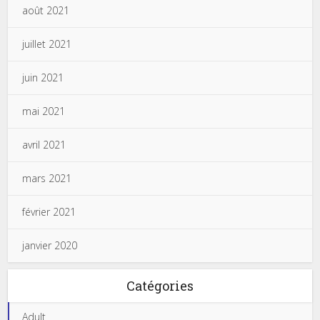
août 2021
juillet 2021
juin 2021
mai 2021
avril 2021
mars 2021
février 2021
janvier 2020
Catégories
Adult