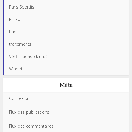
Paris Sportifs
Plinko
Public
traitements
Vérifications Identité
Winbet
Méta
Connexion
Flux des publications
Flux des commentaires