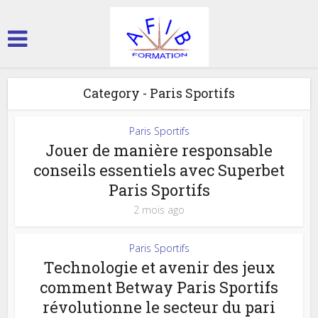
Category - Paris Sportifs
Paris Sportifs
Jouer de manière responsable
conseils essentiels avec Superbet
Paris Sportifs
2 mois ago
Paris Sportifs
Technologie et avenir des jeux
comment Betway Paris Sportifs
révolutionne le secteur du pari