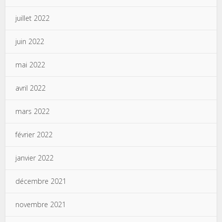
juillet 2022
juin 2022
mai 2022
avril 2022
mars 2022
février 2022
janvier 2022
décembre 2021
novembre 2021