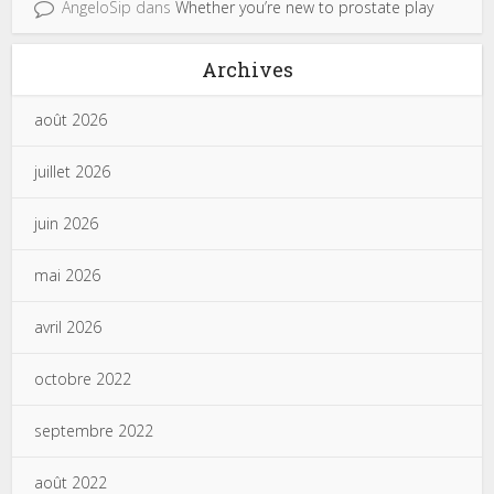
AngeloSip
dans
Whether you’re new to prostate play
Archives
août 2026
juillet 2026
juin 2026
mai 2026
avril 2026
octobre 2022
septembre 2022
août 2022