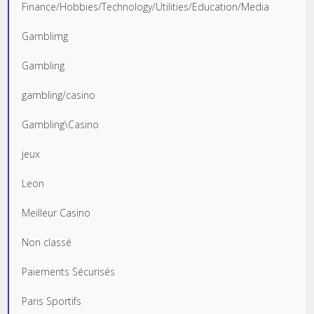
Finance/Hobbies/Technology/Utilities/Education/Media
Gamblimg
Gambling
gambling/casino
Gambling\Casino
jeux
Leon
Meilleur Casino
Non classé
Paiements Sécurisés
Paris Sportifs