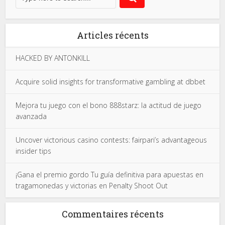
Articles récents
HACKED BY ANTONKILL
Acquire solid insights for transformative gambling at dbbet
Mejora tu juego con el bono 888starz: la actitud de juego
avanzada
Uncover victorious casino contests: fairpari’s advantageous
insider tips
¡Gana el premio gordo Tu guía definitiva para apuestas en
tragamonedas y victorias en Penalty Shoot Out
Commentaires récents