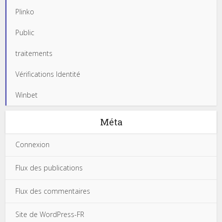
Plinko
Public
traitements
Vérifications Identité
Winbet
Méta
Connexion
Flux des publications
Flux des commentaires
Site de WordPress-FR