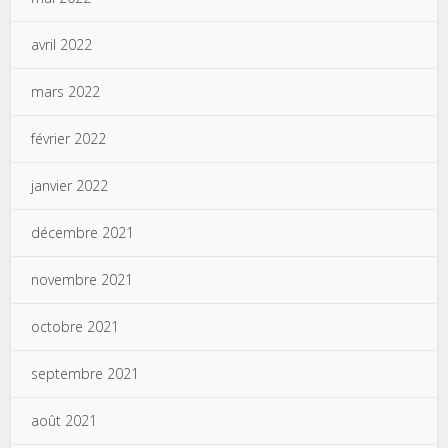
avril 2022
mars 2022
février 2022
janvier 2022
décembre 2021
novembre 2021
octobre 2021
septembre 2021
août 2021