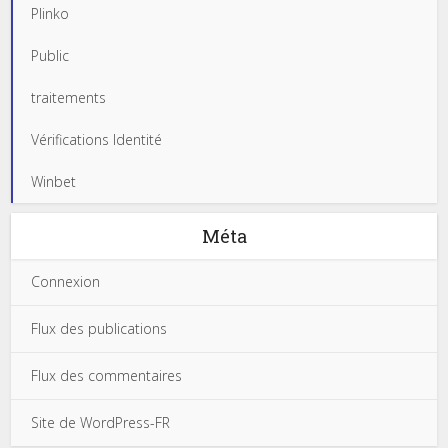
Plinko
Public
traitements
Vérifications Identité
Winbet
Méta
Connexion
Flux des publications
Flux des commentaires
Site de WordPress-FR