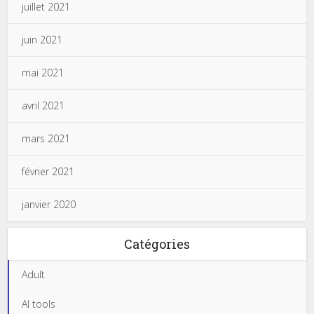
juillet 2021
juin 2021
mai 2021
avril 2021
mars 2021
février 2021
janvier 2020
Catégories
Adult
AI tools