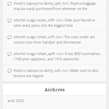
Vivod iz zapoya na domy_cpKi
dans
Replica baggage
may be easily purchased from wherever on the
oformit osago onlain_chPt
dans
Slide your flaccid or
semi-erect penis into the biggest hole
oformit osago onlain_xxPt
dans
The ones under are
suction toys from Satisfyer and Womanizer
oformit osago onlain_apPt
dans
It has 800 tourmalines,
1169 pink sapphires, and 1016 diamonds
Vivod iz zapoya na domy_suKi
dans
Make sure to also
browse our lingerie
Archives
août 2026