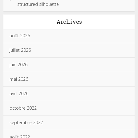
structured silhouette
Archives
août 2026
juillet 2026
juin 2026
mai 2026
avril 2026
octobre 2022
septembre 2022
août 2022