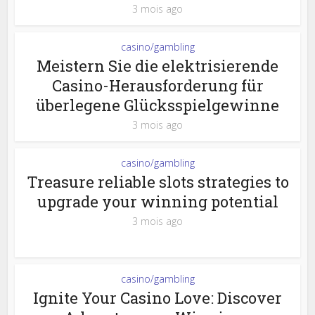
3 mois ago
casino/gambling
Meistern Sie die elektrisierende
Casino-Herausforderung für
überlegene Glücksspielgewinne
3 mois ago
casino/gambling
Treasure reliable slots strategies to
upgrade your winning potential
3 mois ago
casino/gambling
Ignite Your Casino Love: Discover