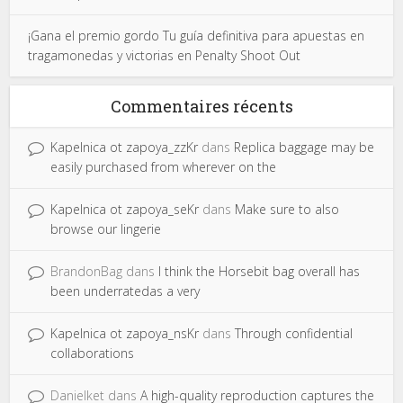
¡Gana el premio gordo Tu guía definitiva para apuestas en
tragamonedas y victorias en Penalty Shoot Out
Commentaires récents
Kapelnica ot zapoya_zzKr
dans
Replica baggage may be
easily purchased from wherever on the
Kapelnica ot zapoya_seKr
dans
Make sure to also
browse our lingerie
BrandonBag
dans
I think the Horsebit bag overall has
been underratedas a very
Kapelnica ot zapoya_nsKr
dans
Through confidential
collaborations
Danielket
dans
A high-quality reproduction captures the