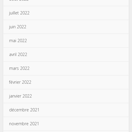
juillet 2022
juin 2022
mai 2022
avril 2022
mars 2022
février 2022
janvier 2022
décembre 2021
novembre 2021