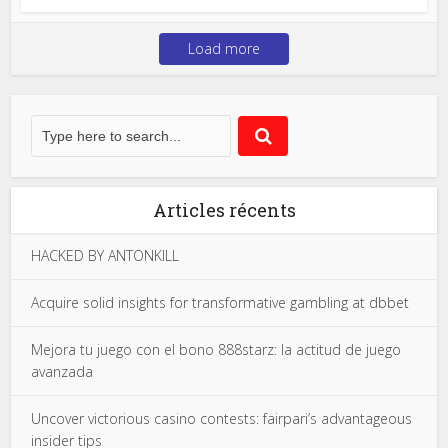
Load more
Articles récents
HACKED BY ANTONKILL
Acquire solid insights for transformative gambling at dbbet
Mejora tu juego con el bono 888starz: la actitud de juego
avanzada
Uncover victorious casino contests: fairpari’s advantageous
insider tips