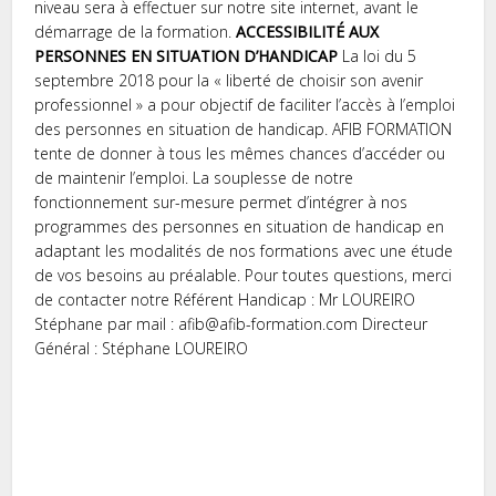
niveau sera à effectuer sur notre site internet, avant le
démarrage de la formation.
ACCESSIBILITÉ AUX
PERSONNES EN SITUATION D’HANDICAP
La loi du 5
septembre 2018 pour la « liberté de choisir son avenir
professionnel » a pour objectif de faciliter l’accès à l’emploi
des personnes en situation de handicap. AFIB FORMATION
tente de donner à tous les mêmes chances d’accéder ou
de maintenir l’emploi. La souplesse de notre
fonctionnement sur-mesure permet d’intégrer à nos
programmes des personnes en situation de handicap en
adaptant les modalités de nos formations avec une étude
de vos besoins au préalable. Pour toutes questions, merci
de contacter notre Référent Handicap : Mr LOUREIRO
Stéphane par mail : afib@afib-formation.com Directeur
Général : Stéphane LOUREIRO
herospin
eskorta durres
sexmodel lyon
https://ozunutanit.com/niye-1xbet-yukle-smartfonunuza-
https://aicseritrea.com/1xbet-nhl-kuponu-sad-kupon-
https://pulbiberdergi.com/qeydiyyat-nece-gorunur-ve-
deyer/
strategiyas/
kazinosuna-1xbet-giris-nece-olar/