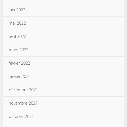
juin 2022
mai 2022
avril 2022
mars 2022
février 2022
janvier 2022
décembre 2021
novembre 2021
octobre 2021