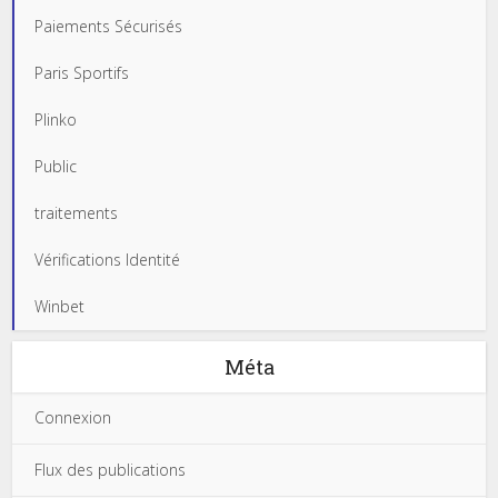
Paiements Sécurisés
Paris Sportifs
Plinko
Public
traitements
Vérifications Identité
Winbet
Méta
Connexion
Flux des publications