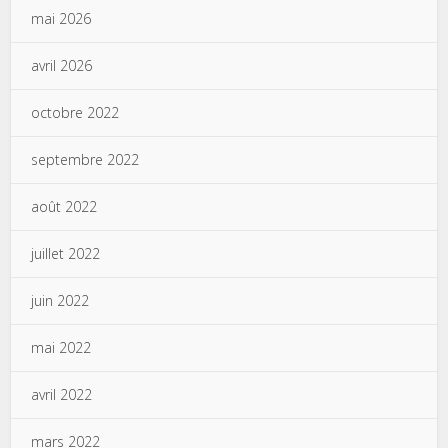
mai 2026
avril 2026
octobre 2022
septembre 2022
août 2022
juillet 2022
juin 2022
mai 2022
avril 2022
mars 2022