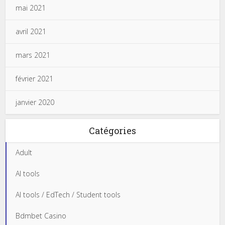
mai 2021
avril 2021
mars 2021
février 2021
janvier 2020
Catégories
Adult
AI tools
AI tools / EdTech / Student tools
Bdmbet Casino