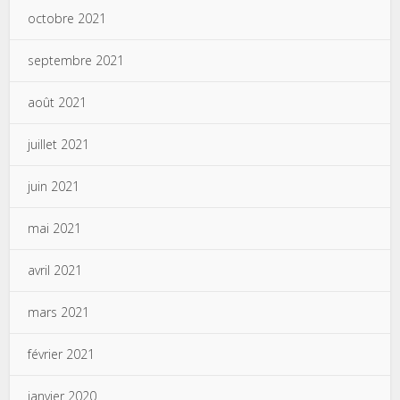
octobre 2021
septembre 2021
août 2021
juillet 2021
juin 2021
mai 2021
avril 2021
mars 2021
février 2021
janvier 2020