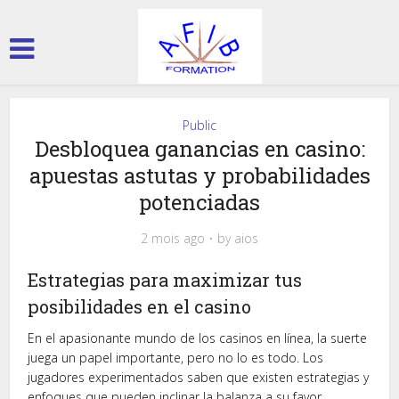
Public
Desbloquea ganancias en casino:
apuestas astutas y probabilidades
potenciadas
2 mois ago
by
aios
Estrategias para maximizar tus
posibilidades en el casino
En el apasionante mundo de los casinos en línea, la suerte
juega un papel importante, pero no lo es todo. Los
jugadores experimentados saben que existen estrategias y
enfoques que pueden inclinar la balanza a su favor,