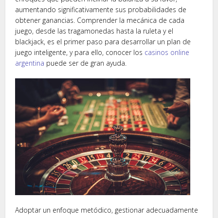
aumentando significativamente sus probabilidades de
obtener ganancias. Comprender la mecánica de cada
juego, desde las tragamonedas hasta la ruleta y el
blackjack, es el primer paso para desarrollar un plan de
juego inteligente, y para ello, conocer los
casinos online
argentina
puede ser de gran ayuda.
Adoptar un enfoque metódico, gestionar adecuadamente