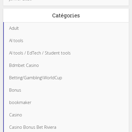
Catégories
Adult
AI tools
AI tools / EdTech / Student tools
Bdmbet Casino
Betting/Gambling\WorldCup
Bonus
bookmaker
Casino
Casino Bonus Bet Riviera