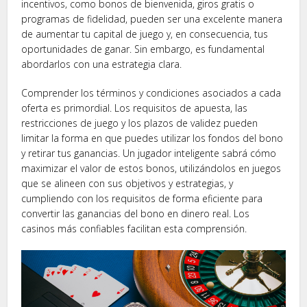
incentivos, como bonos de bienvenida, giros gratis o
programas de fidelidad, pueden ser una excelente manera
de aumentar tu capital de juego y, en consecuencia, tus
oportunidades de ganar. Sin embargo, es fundamental
abordarlos con una estrategia clara.
Comprender los términos y condiciones asociados a cada
oferta es primordial. Los requisitos de apuesta, las
restricciones de juego y los plazos de validez pueden
limitar la forma en que puedes utilizar los fondos del bono
y retirar tus ganancias. Un jugador inteligente sabrá cómo
maximizar el valor de estos bonos, utilizándolos en juegos
que se alineen con sus objetivos y estrategias, y
cumpliendo con los requisitos de forma eficiente para
convertir las ganancias del bono en dinero real. Los
casinos más confiables facilitan esta comprensión.