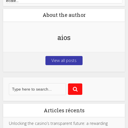
echte...
About the author
aios
View all posts
Articles récents
Unlocking the casino’s transparent future: a rewarding