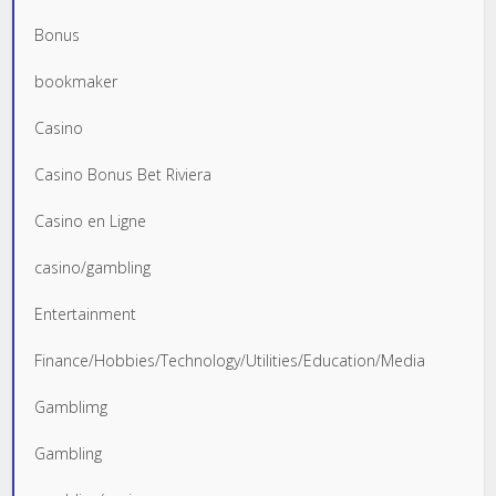
Bonus
bookmaker
Casino
Casino Bonus Bet Riviera
Casino en Ligne
casino/gambling
Entertainment
Finance/Hobbies/Technology/Utilities/Education/Media
Gamblimg
Gambling