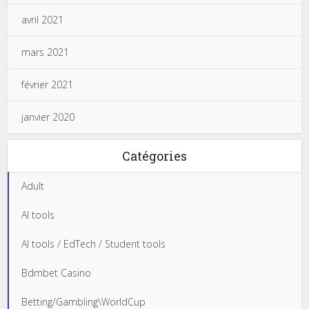
avril 2021
mars 2021
février 2021
janvier 2020
Catégories
Adult
AI tools
AI tools / EdTech / Student tools
Bdmbet Casino
Betting/Gambling\WorldCup