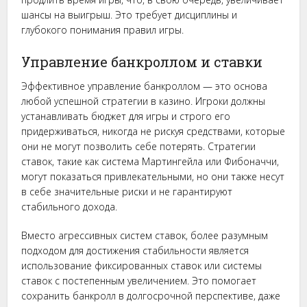
шансы на выигрыш. Это требует дисциплины и
глубокого понимания правил игры.
Управление банкроллом и ставки
Эффективное управление банкроллом — это основа
любой успешной стратегии в казино. Игроки должны
устанавливать бюджет для игры и строго его
придерживаться, никогда не рискуя средствами, которые
они не могут позволить себе потерять. Стратегии
ставок, такие как система Мартингейла или Фибоначчи,
могут показаться привлекательными, но они также несут
в себе значительные риски и не гарантируют
стабильного дохода.
Вместо агрессивных систем ставок, более разумным
подходом для достижения стабильности является
использование фиксированных ставок или системы
ставок с постепенным увеличением. Это помогает
сохранить банкролл в долгосрочной перспективе, даже