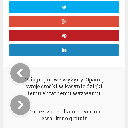
Osiągnij nowe wyżyny: Opanuj
swoje środki w kasynie dzięki
temu elitarnemu wyzwaniu
Tentez votre chance avec un
essai keno gratuit