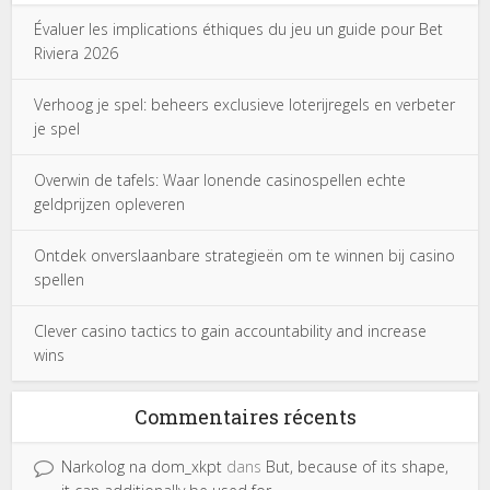
Évaluer les implications éthiques du jeu un guide pour Bet
Riviera 2026
Verhoog je spel: beheers exclusieve loterijregels en verbeter
je spel
Overwin de tafels: Waar lonende casinospellen echte
geldprijzen opleveren
Ontdek onverslaanbare strategieën om te winnen bij casino
spellen
Clever casino tactics to gain accountability and increase
wins
Commentaires récents
Narkolog na dom_xkpt
dans
But, because of its shape,