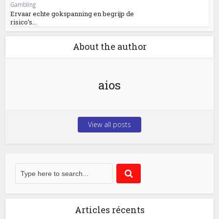
Gambling
Ervaar echte gokspanning en begrijp de
risico’s...
About the author
aios
View all posts
Articles récents