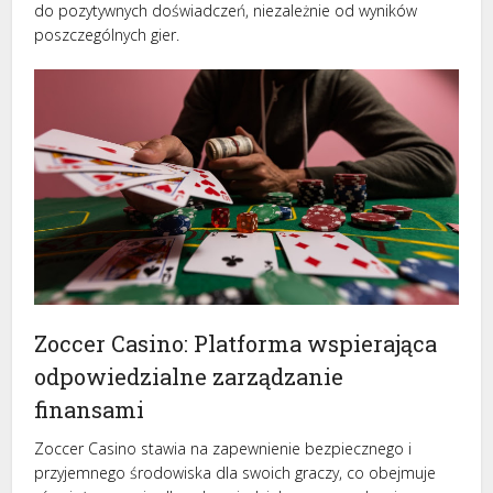
do pozytywnych doświadczeń, niezależnie od wyników
poszczególnych gier.
Zoccer Casino: Platforma wspierająca
odpowiedzialne zarządzanie
finansami
Zoccer Casino stawia na zapewnienie bezpiecznego i
przyjemnego środowiska dla swoich graczy, co obejmuje