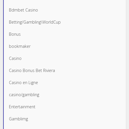
Bdmbet Casino
Betting/Gambling\WorldCup
Bonus
bookmaker
Casino
Casino Bonus Bet Riviera
Casino en Ligne
casino/gambling
Entertainment
Gamblimg