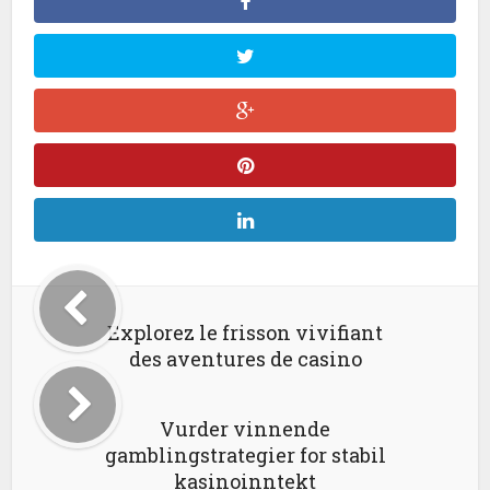
Explorez le frisson vivifiant
des aventures de casino
Vurder vinnende
gamblingstrategier for stabil
kasinoinntekt