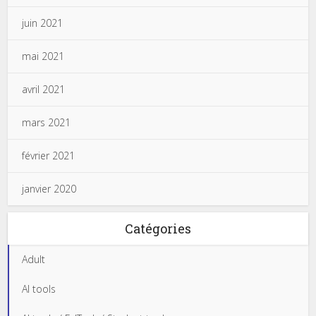
juin 2021
mai 2021
avril 2021
mars 2021
février 2021
janvier 2020
Catégories
Adult
AI tools