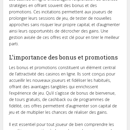
stratégies en offrant souvent des bonus et des
promotions. Ces incitations permettent aux joueurs de
prolonger leurs sessions de jeu, de tester de nouvelles
approches sans risquer leur propre capital, et d’augmenter
ainsi leurs opportunités de décrocher des gains. Une
gestion avisée de ces offres est clé pour en tirer le meilleur
parti.
L’importance des bonus et promotions
Les bonus et promotions constituent un élément central
de l’attractivité des casinos en ligne. Ils sont conçus pour
accueillir les nouveaux joueurs et fidéliser les habitués,
offrant des avantages tangibles qui enrichissent
l’expérience de jeu. Qu’il s’agisse de bonus de bienvenue,
de tours gratuits, de cashback ou de programmes de
fidélité, ces offres permettent d’augmenter son capital de
jeu et de multiplier les chances de réaliser des gains.
Il est essentiel pour tout joueur de bien comprendre les