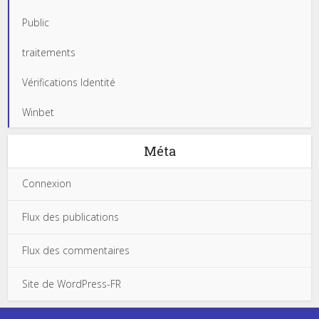
Public
traitements
Vérifications Identité
Winbet
Méta
Connexion
Flux des publications
Flux des commentaires
Site de WordPress-FR