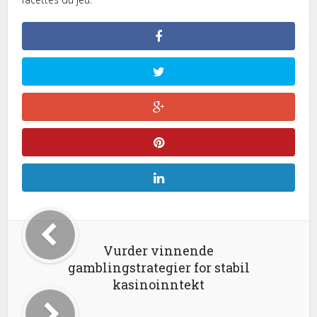
Vurder vinnende
gamblingstrategier for stabil
kasinoinntekt