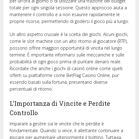
per un’ora al giorno o di utilizzare una frazione del budget
totale per ogni singola sessione. Questo approccio aiuta a
mantenere il controllo e a non esaurire rapidamente le
proprie risorse, permettendo di godersi il gioco più a lungo.
Un altro aspetto cruciale è la scelta dei giochi. Alcuni giochi,
come le slot machine con un alto ritorno al giocatore (RTP),
possono offrire maggiori opportunità di vincita nel lungo
termine. È importante informarsi sulle meccaniche e sulle
probabilità di ogni gioco prima di puntare denaro reale.
Ricordate che anche i giochi di casinò online come quelli
offerti su piattaforme come BetFlag Casino Online, pur
essendo basati sulla fortuna, presentano diverse
percentuali di ritorno.
L’Importanza di Vincite e Perdite
Controllo
Imparare a gestire sia le vincite che le perdite è
fondamentale. Quando si vince, è allettante continuare a
giocare per aumentare ulteriormente il bottino. Tuttavia,