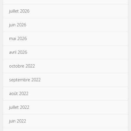
juillet 2026
juin 2026
mai 2026
avril 2026
octobre 2022
septembre 2022
août 2022
juillet 2022
juin 2022