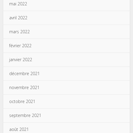
mai 2022
avril 2022
mars 2022
février 2022
janvier 2022
décembre 2021
novembre 2021
octobre 2021
septembre 2021
août 2021