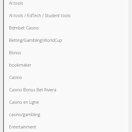
AI tools
AI tools / EdTech / Student tools
Bdmbet Casino
Betting/Gambling\WorldCup
Bonus
bookmaker
Casino
Casino Bonus Bet Riviera
Casino en Ligne
casino/gambling
Entertainment