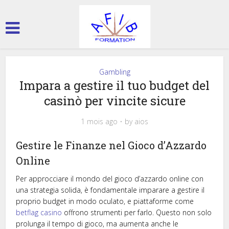
Gambling
Impara a gestire il tuo budget del
casinò per vincite sicure
1 mois ago
by
aios
Gestire le Finanze nel Gioco d’Azzardo
Online
Per approcciare il mondo del gioco d’azzardo online con
una strategia solida, è fondamentale imparare a gestire il
proprio budget in modo oculato, e piattaforme come
betflag casino
offrono strumenti per farlo. Questo non solo
prolunga il tempo di gioco, ma aumenta anche le