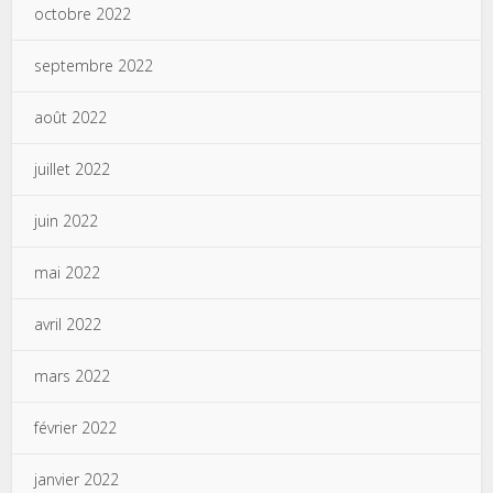
octobre 2022
septembre 2022
août 2022
juillet 2022
juin 2022
mai 2022
avril 2022
mars 2022
février 2022
janvier 2022