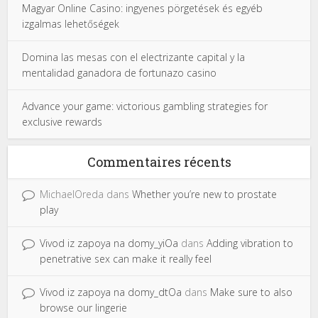
Magyar Online Casino: ingyenes pörgetések és egyéb
izgalmas lehetőségek
Domina las mesas con el electrizante capital y la
mentalidad ganadora de fortunazo casino
Advance your game: victorious gambling strategies for
exclusive rewards
Commentaires récents
MichaelOreda
dans
Whether you’re new to prostate
play
Vivod iz zapoya na domy_yiOa
dans
Adding vibration to
penetrative sex can make it really feel
Vivod iz zapoya na domy_dtOa
dans
Make sure to also
browse our lingerie