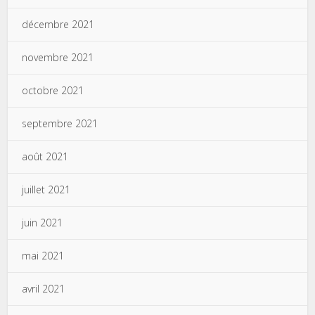
décembre 2021
novembre 2021
octobre 2021
septembre 2021
août 2021
juillet 2021
juin 2021
mai 2021
avril 2021