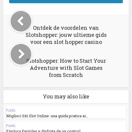
Ontdek de voordelen van
Slotshopper: jouw ultieme gids
voor een slot hopper casino
Slotshopper: How to Start Your
Adventure with Slot Games
from Scratch
You may also like
Public
Migliori Siti Slot Online: una guida pratica ai...
Public
Explora Fairplay y disfruta de un control