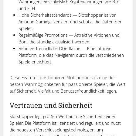
Währungen, einschließlich Kryptowährungen wie BTC
und ETH.
Hohe Sicherheitsstandards — Slotshopper ist von
Anjouan Gaming lizenziert und schützt die Daten der
Spieler.
Regelmäßige Promotions — Attraktive Aktionen und
Boni, die ständig aktualisiert werden.
Benutzerfreundliche Oberfläche — Eine intuitive
Plattform, die das Navigieren durch die verschiedenen
Spiele erleichtert.
Diese Features positionieren Slotshopper als eine der
besten Wahlmöglichkeiten für passionierte Spieler, die Wert
auf Sicherheit, Vielfalt und Benutzerfreundlichkeit legen.
Vertrauen und Sicherheit
Slotshopper legt großen Wert auf die Sicherheit seiner
Spieler. Die Plattform ist lizenziert und reguliert und nutzt
die neuesten Verschlüsselungstechnologien, um