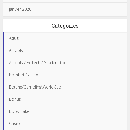
janvier 2020
Catégories
Adult
AI tools
AI tools / EdTech / Student tools
Bdmbet Casino
Betting/Gambling\WorldCup
Bonus
bookmaker
Casino