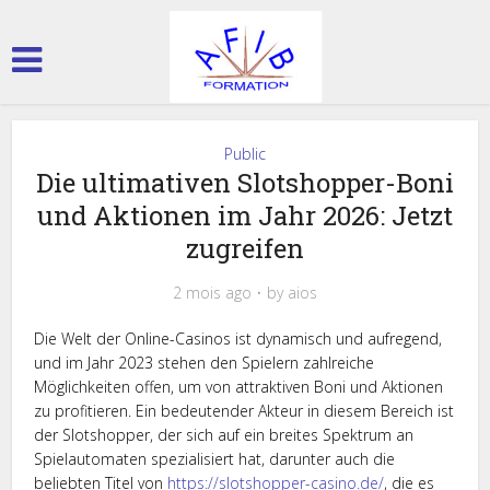
Public
Die ultimativen Slotshopper-Boni
und Aktionen im Jahr 2026: Jetzt
zugreifen
2 mois ago
by
aios
Die Welt der Online-Casinos ist dynamisch und aufregend,
und im Jahr 2023 stehen den Spielern zahlreiche
Möglichkeiten offen, um von attraktiven Boni und Aktionen
zu profitieren. Ein bedeutender Akteur in diesem Bereich ist
der Slotshopper, der sich auf ein breites Spektrum an
Spielautomaten spezialisiert hat, darunter auch die
beliebten Titel von
https://slotshopper-casino.de/
, die es