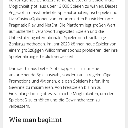
Möglichkeit gibt, aus über 13.000 Spielen zu wählen. Dieses
Angebot umfasst beliebte Spielautomaten, Tischspiele und
Live-Casino-Optionen von renommierten Entwicklern wie
Pragmatic Play und NetEnt. Die Plattform legt großen Wert
auf Sicherheit, verantwortungsvolles Spielen und die
Unterstützung internationaler Spieler durch vielfältige
Zahlungsmethoden. Im Jahr 2023 können neue Spieler von
einem großzügigen Willkommensbonus profitieren, der ihre
Spielerfahrung erheblich verbessert.
Darüber hinaus bietet Slotshopper nicht nur eine
ansprechende Spielauswahl, sondern auch regelmäßige
Promotions und Aktionen, die den Spielern helfen, ihre
Gewinne zu maximieren. Von Freispielen bis hin zu
Einzahlungsboni gibt es zahlreiche Möglichkeiten, um den
Spielspaß zu erhöhen und die Gewinnchancen zu
verbessern.
Wie man beginnt