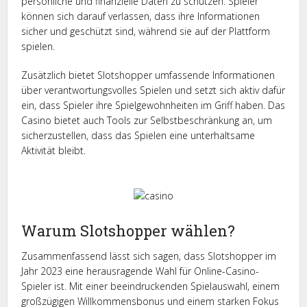
persönliche und finanzielle Daten zu schützen. Spieler
können sich darauf verlassen, dass ihre Informationen
sicher und geschützt sind, während sie auf der Plattform
spielen.
Zusätzlich bietet Slotshopper umfassende Informationen
über verantwortungsvolles Spielen und setzt sich aktiv dafür
ein, dass Spieler ihre Spielgewohnheiten im Griff haben. Das
Casino bietet auch Tools zur Selbstbeschränkung an, um
sicherzustellen, dass das Spielen eine unterhaltsame
Aktivität bleibt.
Warum Slotshopper wählen?
Zusammenfassend lässt sich sagen, dass Slotshopper im
Jahr 2023 eine herausragende Wahl für Online-Casino-
Spieler ist. Mit einer beeindruckenden Spielauswahl, einem
großzügigen Willkommensbonus und einem starken Fokus