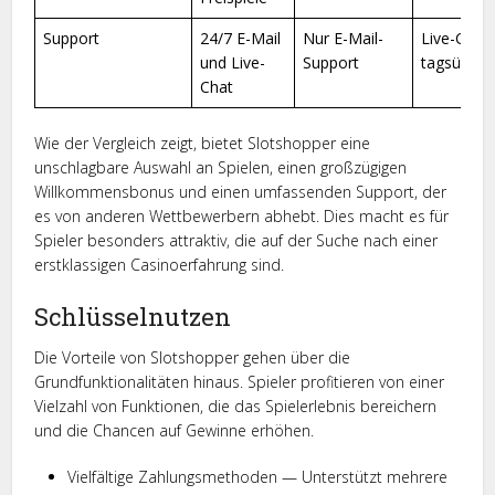
Support
24/7 E-Mail
Nur E-Mail-
Live-Chat 
und Live-
Support
tagsüber
Chat
Wie der Vergleich zeigt, bietet Slotshopper eine
unschlagbare Auswahl an Spielen, einen großzügigen
Willkommensbonus und einen umfassenden Support, der
es von anderen Wettbewerbern abhebt. Dies macht es für
Spieler besonders attraktiv, die auf der Suche nach einer
erstklassigen Casinoerfahrung sind.
Schlüsselnutzen
Die Vorteile von Slotshopper gehen über die
Grundfunktionalitäten hinaus. Spieler profitieren von einer
Vielzahl von Funktionen, die das Spielerlebnis bereichern
und die Chancen auf Gewinne erhöhen.
Vielfältige Zahlungsmethoden — Unterstützt mehrere