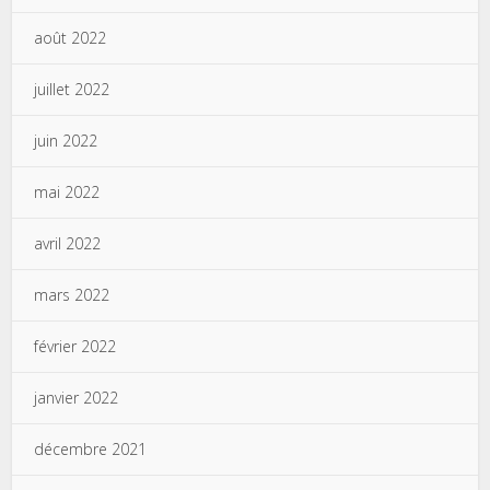
août 2022
juillet 2022
juin 2022
mai 2022
avril 2022
mars 2022
février 2022
janvier 2022
décembre 2021