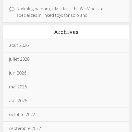
Narkolog na dom_ktMt
dans
The We-Vibe site
specializes in linked toys for solo and
Archives
août 2026
juillet 2026
juin 2026
mai 2026
avril 2026
octobre 2022
septembre 2022