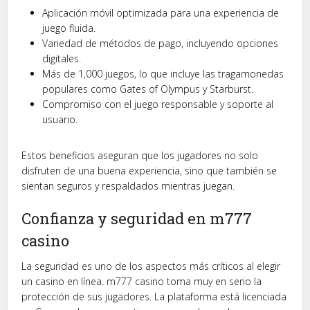
Aplicación móvil optimizada para una experiencia de
juego fluida.
Variedad de métodos de pago, incluyendo opciones
digitales.
Más de 1,000 juegos, lo que incluye las tragamonedas
populares como Gates of Olympus y Starburst.
Compromiso con el juego responsable y soporte al
usuario.
Estos beneficios aseguran que los jugadores no solo
disfruten de una buena experiencia, sino que también se
sientan seguros y respaldados mientras juegan.
Confianza y seguridad en m777
casino
La seguridad es uno de los aspectos más críticos al elegir
un casino en línea. m777 casino toma muy en serio la
protección de sus jugadores. La plataforma está licenciada