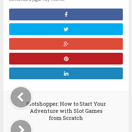
Slotshopper: How to Start Your
Adventure with Slot Games
from Scratch