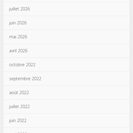
juillet 2026
juin 2026
mai 2026
avril 2026
octobre 2022
septembre 2022
août 2022
juillet 2022
juin 2022