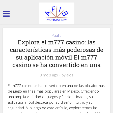
Public
Explora el m777 casino: las
características más poderosas de
su aplicación móvil El m777
casino se ha convertido en una
3 mois ago
by
aios
El m777 casino se ha convertido en una de las plataformas
de juego en línea más populares en México. Ofreciendo
una amplia variedad de juegos y funcionalidades, su
aplicación móvil destaca por su diseño intuitivo y su
seguridad. A lo largo de este artículo, exploraremos las