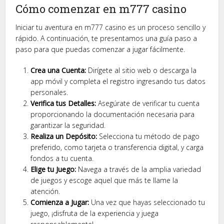
Cómo comenzar en m777 casino
Iniciar tu aventura en m777 casino es un proceso sencillo y
rápido. A continuación, te presentamos una guía paso a
paso para que puedas comenzar a jugar fácilmente.
Crea una Cuenta:
Dirígete al sitio web o descarga la
app móvil y completa el registro ingresando tus datos
personales.
Verifica tus Detalles:
Asegúrate de verificar tu cuenta
proporcionando la documentación necesaria para
garantizar la seguridad.
Realiza un Depósito:
Selecciona tu método de pago
preferido, como tarjeta o transferencia digital, y carga
fondos a tu cuenta.
Elige tu Juego:
Navega a través de la amplia variedad
de juegos y escoge aquel que más te llame la
atención.
Comienza a Jugar:
Una vez que hayas seleccionado tu
juego, ¡disfruta de la experiencia y juega