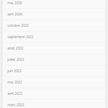
mai 2026
avril 2026
octobre 2022
septembre 2022
août 2022
juillet 2022
juin 2022
mai 2022
avril 2022
mars 2022