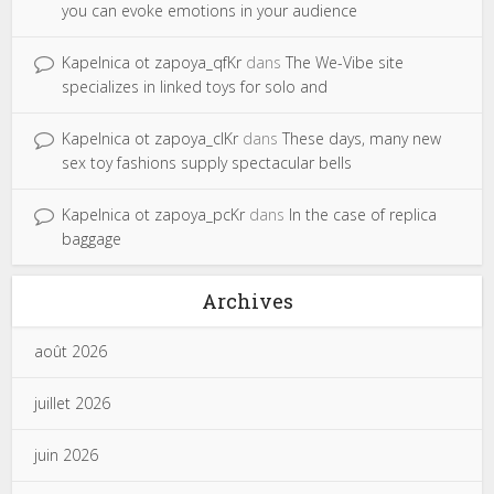
you can evoke emotions in your audience
Kapelnica ot zapoya_qfKr
dans
The We-Vibe site
specializes in linked toys for solo and
Kapelnica ot zapoya_clKr
dans
These days, many new
sex toy fashions supply spectacular bells
Kapelnica ot zapoya_pcKr
dans
In the case of replica
baggage
Archives
août 2026
juillet 2026
juin 2026