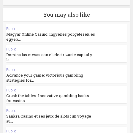
You may also like
Public
Magyar Online Casino: ingyenes pörgetések és
egyéb...
Public
Domina las mesas con el electrizante capital y
la...
Public
Advance your game: victorious gambling
strategies for...
Public
Crush the tables: Innovative gambling hacks
for casino...
Public
Sankra Casino et ses jeux de slots : un voyage
au...
Public