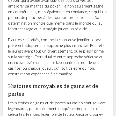
Cassel, qui a avoué avoir suivi des cours privés pour
améliorer sa maîtrise du poker. Il a non seulement gagné
en compétences, mais également en confiance, ce qui lui a
permis de participer à des tournois professionnels. Sa
détermination montre que même dans le monde du jeu,
l’apprentissage et la stratégie jouent un rôle clé.
D’autres célébrités, comme la chanteuse Jennifer Lopez,
préfèrent adopter une approche plus instinctive. Pour elle,
le jeu est avant tout un divertissement, où le plaisir prime
sur la stratégie. Cette dualité entre approche sérieuse et
instinctive révèle une facette fascinante du monde des
casinos, où chaque joueur, qu’il soit célèbre ou non,
construit son expérience à sa manière.
Histoires incroyables de gains et de
pertes
Les histoires de gains et de pertes au casino sont souvent
légendaires, particulièrement lorsqu’elles impliquent des
célébrités. Prenons l’exemple de l’acteur George Clooney,