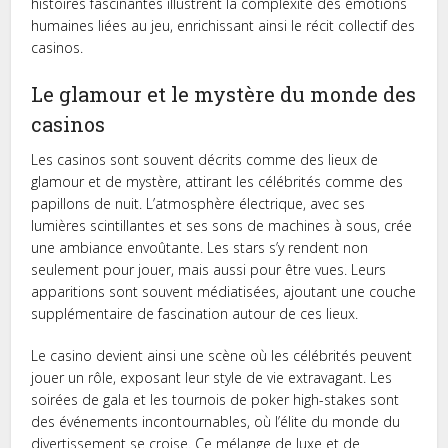
histoires fascinantes illustrent la complexité des émotions
humaines liées au jeu, enrichissant ainsi le récit collectif des
casinos.
Le glamour et le mystère du monde des
casinos
Les casinos sont souvent décrits comme des lieux de
glamour et de mystère, attirant les célébrités comme des
papillons de nuit. L’atmosphère électrique, avec ses
lumières scintillantes et ses sons de machines à sous, crée
une ambiance envoûtante. Les stars s’y rendent non
seulement pour jouer, mais aussi pour être vues. Leurs
apparitions sont souvent médiatisées, ajoutant une couche
supplémentaire de fascination autour de ces lieux.
Le casino devient ainsi une scène où les célébrités peuvent
jouer un rôle, exposant leur style de vie extravagant. Les
soirées de gala et les tournois de poker high-stakes sont
des événements incontournables, où l’élite du monde du
divertissement se croise. Ce mélange de luxe et de