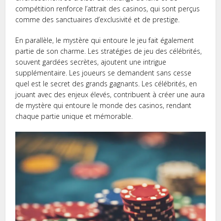
compétition renforce l’attrait des casinos, qui sont perçus
comme des sanctuaires d’exclusivité et de prestige.
En parallèle, le mystère qui entoure le jeu fait également
partie de son charme. Les stratégies de jeu des célébrités,
souvent gardées secrètes, ajoutent une intrigue
supplémentaire. Les joueurs se demandent sans cesse
quel est le secret des grands gagnants. Les célébrités, en
jouant avec des enjeux élevés, contribuent à créer une aura
de mystère qui entoure le monde des casinos, rendant
chaque partie unique et mémorable.