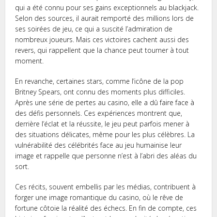
qui a été connu pour ses gains exceptionnels au blackjack.
Selon des sources, il aurait remporté des millions lors de
ses soirées de jeu, ce qui a suscité l’admiration de
nombreux joueurs. Mais ces victoires cachent aussi des
revers, qui rappellent que la chance peut tourner à tout
moment.
En revanche, certaines stars, comme l’icône de la pop
Britney Spears, ont connu des moments plus difficiles.
Après une série de pertes au casino, elle a dû faire face à
des défis personnels. Ces expériences montrent que,
derrière l’éclat et la réussite, le jeu peut parfois mener à
des situations délicates, même pour les plus célèbres. La
vulnérabilité des célébrités face au jeu humainise leur
image et rappelle que personne n’est à l’abri des aléas du
sort.
Ces récits, souvent embellis par les médias, contribuent à
forger une image romantique du casino, où le rêve de
fortune côtoie la réalité des échecs. En fin de compte, ces