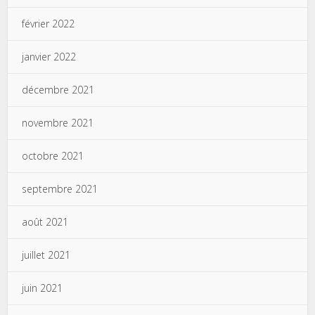
février 2022
janvier 2022
décembre 2021
novembre 2021
octobre 2021
septembre 2021
août 2021
juillet 2021
juin 2021