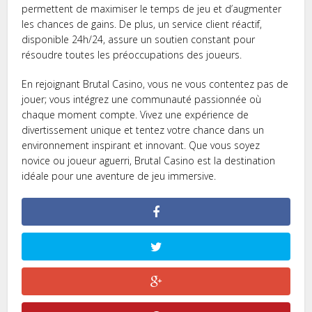
permettent de maximiser le temps de jeu et d’augmenter
les chances de gains. De plus, un service client réactif,
disponible 24h/24, assure un soutien constant pour
résoudre toutes les préoccupations des joueurs.
En rejoignant Brutal Casino, vous ne vous contentez pas de
jouer; vous intégrez une communauté passionnée où
chaque moment compte. Vivez une expérience de
divertissement unique et tentez votre chance dans un
environnement inspirant et innovant. Que vous soyez
novice ou joueur aguerri, Brutal Casino est la destination
idéale pour une aventure de jeu immersive.