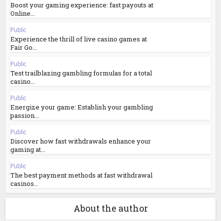
Boost your gaming experience: fast payouts at
Online...
Public
Experience the thrill of live casino games at
Fair Go...
Public
Test trailblazing gambling formulas for a total
casino...
Public
Energize your game: Establish your gambling
passion...
Public
Discover how fast withdrawals enhance your
gaming at...
Public
The best payment methods at fast withdrawal
casinos...
About the author