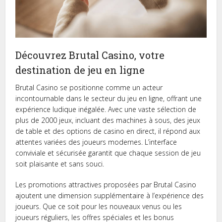
Découvrez Brutal Casino, votre
destination de jeu en ligne
Brutal Casino se positionne comme un acteur
incontournable dans le secteur du jeu en ligne, offrant une
expérience ludique inégalée. Avec une vaste sélection de
plus de 2000 jeux, incluant des machines à sous, des jeux
de table et des options de casino en direct, il répond aux
attentes variées des joueurs modernes. L’interface
conviviale et sécurisée garantit que chaque session de jeu
soit plaisante et sans souci.
Les promotions attractives proposées par Brutal Casino
ajoutent une dimension supplémentaire à l’expérience des
joueurs. Que ce soit pour les nouveaux venus ou les
joueurs réguliers, les offres spéciales et les bonus