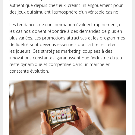
authentique depuis chez eux, créant un engouement pour
des jeux qui simulent l’atmosphère d’un véritable casino.
Les tendances de consommation évoluent rapidement, et
les casinos doivent répondre à des demandes de plus en
plus variées. Les promotions attractives et les programmes
de fidélité sont devenus essentiels pour attirer et retenir
les joueurs. Ces stratégies marketing, couplées à des
innovations constantes, garantissent que l’industrie du jeu
reste dynamique et compétitive dans un marché en
constante évolution.