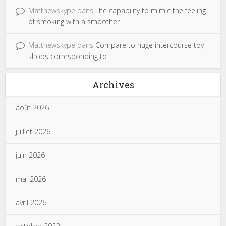
Matthewskype
dans
The capability to mimic the feeling
of smoking with a smoother
Matthewskype
dans
Compare to huge intercourse toy
shops corresponding to
Archives
août 2026
juillet 2026
juin 2026
mai 2026
avril 2026