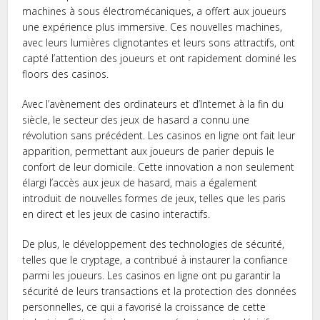
machines à sous électromécaniques, a offert aux joueurs
une expérience plus immersive. Ces nouvelles machines,
avec leurs lumières clignotantes et leurs sons attractifs, ont
capté l’attention des joueurs et ont rapidement dominé les
floors des casinos.
Avec l’avènement des ordinateurs et d’Internet à la fin du
siècle, le secteur des jeux de hasard a connu une
révolution sans précédent. Les casinos en ligne ont fait leur
apparition, permettant aux joueurs de parier depuis le
confort de leur domicile. Cette innovation a non seulement
élargi l’accès aux jeux de hasard, mais a également
introduit de nouvelles formes de jeux, telles que les paris
en direct et les jeux de casino interactifs.
De plus, le développement des technologies de sécurité,
telles que le cryptage, a contribué à instaurer la confiance
parmi les joueurs. Les casinos en ligne ont pu garantir la
sécurité de leurs transactions et la protection des données
personnelles, ce qui a favorisé la croissance de cette