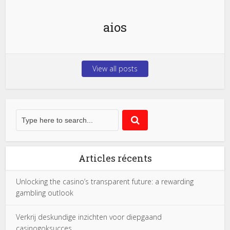
aios
View all posts
Articles récents
Unlocking the casino’s transparent future: a rewarding
gambling outlook
Verkrij deskundige inzichten voor diepgaand
casinogoksucces