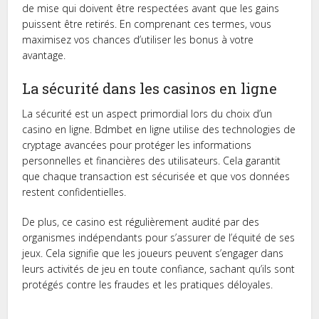
de mise qui doivent être respectées avant que les gains
puissent être retirés. En comprenant ces termes, vous
maximisez vos chances d’utiliser les bonus à votre
avantage.
La sécurité dans les casinos en ligne
La sécurité est un aspect primordial lors du choix d’un
casino en ligne. Bdmbet en ligne utilise des technologies de
cryptage avancées pour protéger les informations
personnelles et financières des utilisateurs. Cela garantit
que chaque transaction est sécurisée et que vos données
restent confidentielles.
De plus, ce casino est régulièrement audité par des
organismes indépendants pour s’assurer de l’équité de ses
jeux. Cela signifie que les joueurs peuvent s’engager dans
leurs activités de jeu en toute confiance, sachant qu’ils sont
protégés contre les fraudes et les pratiques déloyales.