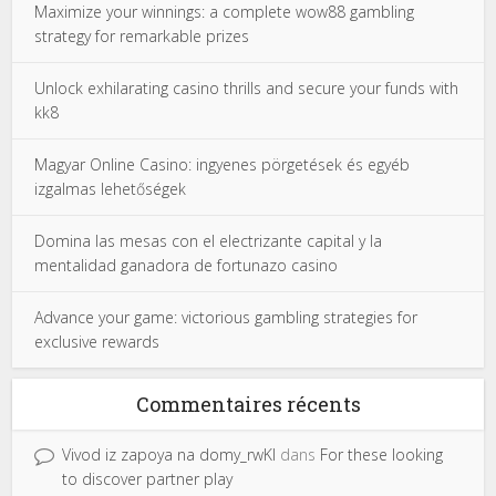
Maximize your winnings: a complete wow88 gambling
strategy for remarkable prizes
Unlock exhilarating casino thrills and secure your funds with
kk8
Magyar Online Casino: ingyenes pörgetések és egyéb
izgalmas lehetőségek
Domina las mesas con el electrizante capital y la
mentalidad ganadora de fortunazo casino
Advance your game: victorious gambling strategies for
exclusive rewards
Commentaires récents
Vivod iz zapoya na domy_rwKl
dans
For these looking
to discover partner play