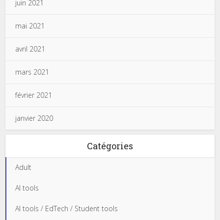
juin 2021
mai 2021
avril 2021
mars 2021
février 2021
janvier 2020
Catégories
Adult
AI tools
AI tools / EdTech / Student tools