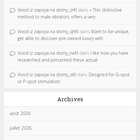
Vivod iz zapoya na domy_zrKl
dans
« This distinctive
method to male vibrators offers a very
Vivod iz zapoya na domy_qhKl
dans
Want to be unique,
get able to discover pre-owned luxury with
Vivod iz zapoya na domy_neKl
dans
I like how you have
researched and presented these actual
Vivod iz zapoya na domy_ziKl
dans
Designed for G-spot
or P-spot stimulation
Archives
août 2026
juillet 2026