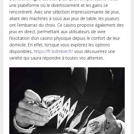
une plateforme où le divertissement et les gains se
rencontrent. Avec une sélection impressionnante de jeux,
allant des machines à sous aux jeux de table, les joueurs
ont l’embarras du choix. Ce casino propose également des
jeux en direct, permettant aux utilisateurs de vivre
l’excitation d’un casino physique depuis le confort de leur
domicile. En effet, lorsque vous explorez les options
disponibles,
https://fr-bdmbet.fr/
vous découvrirez une
variété qui saura répondre à toutes vos attentes.