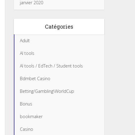
janvier 2020
Catégories
Adult
AI tools
AI tools / EdTech / Student tools
Bdmbet Casino
Betting/Gambling\WorldCup
Bonus
bookmaker
Casino