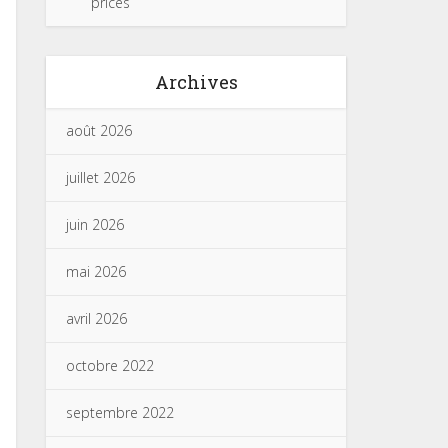
prices
Archives
août 2026
juillet 2026
juin 2026
mai 2026
avril 2026
octobre 2022
septembre 2022