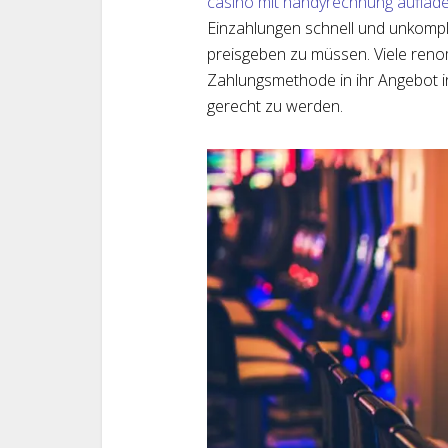
casino mit handyrechnung auflad
Einzahlungen schnell und unkomp
preisgeben zu müssen. Viele reno
Zahlungsmethode in ihr Angebot i
gerecht zu werden.