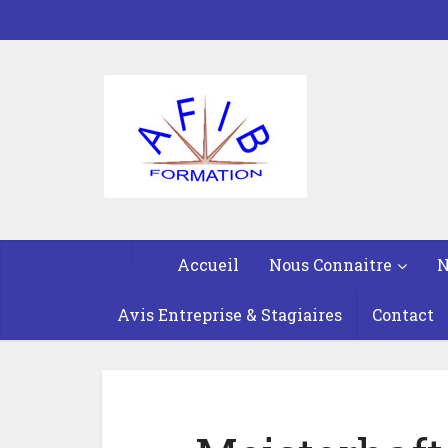
Accueil
Nous Connaitre
N
Avis Entreprise & Stagiaires
Contact