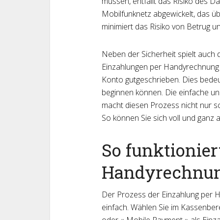
müssen, entfällt das Risiko des D
Mobilfunknetz abgewickelt, das üb
minimiert das Risiko von Betrug 
Neben der Sicherheit spielt auch d
Einzahlungen per Handyrechnung w
Konto gutgeschrieben. Dies bedeu
beginnen können. Die einfache un
macht diesen Prozess nicht nur sc
So können Sie sich voll und ganz a
So funktionier
Handyrechnung
Der Prozess der Einzahlung per H
einfach. Wählen Sie im Kassenber