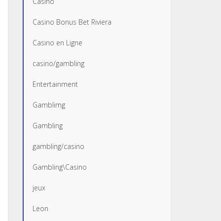
Casino
Casino Bonus Bet Riviera
Casino en Ligne
casino/gambling
Entertainment
Gamblimg
Gambling
gambling/casino
Gambling\Casino
jeux
Leon