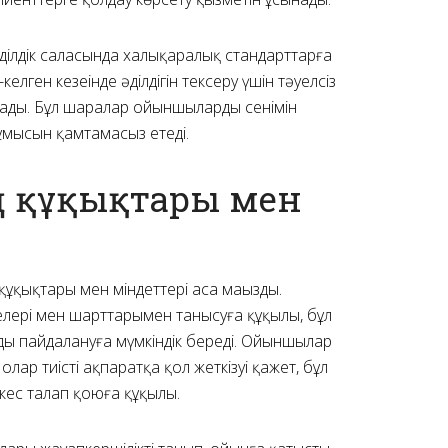
 әділдік саласында халықаралық стандарттарға
келген кезеңінде әділдігін тексеру үшін тәуелсіз
атады. Бұл шаралар ойыншылардың сенімін
ұмысын қамтамасыз етеді.
құқықтары мен
ұқықтары мен міндеттері аса маңызды.
ері мен шарттарымен танысуға құқылы, бұл
ды пайдалануға мүмкіндік береді. Ойыншылар
лар тиісті ақпаратқа қол жеткізуі қажет, бұл
кес талап қоюға құқылы.