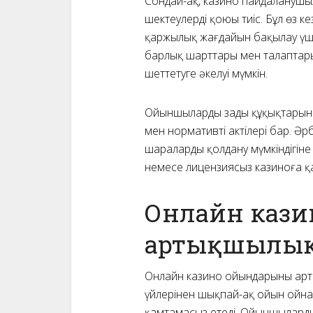
Сондай-ақ, казино пайдаланушы
шектеулерді қоюы тиіс. Бұл өз к
қаржылық жағдайын бақылау үші
барлық шарттары мен талаптары
шеттетуге әкелуі мүмкін.
Ойыншылардың заңды құқықтарын 
мен нормативті актілері бар. Ә
шараларды қолдану мүмкіндігін
немесе лицензиясыз казиноға қа
Онлайн каз
артықшылы
Онлайн казино ойындарының арт
үйлерінен шықпай-ақ ойын ойна
қамтамасыз етеді. Ойыншыларды