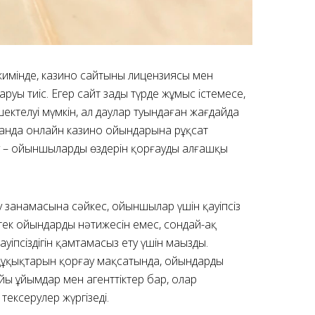
имінде, казино сайтының лицензиясы мен
руы тиіс. Егер сайт заңды түрде жұмыс істемесе,
ктелуі мүмкін, ал даулар туындаған жағдайда
танда онлайн казино ойындарына рұқсат
 – ойыншылардың өздерін қорғаудың алғашқы
заңнамасына сәйкес, ойыншылар үшін қауіпсіз
тек ойындардың нәтижесін емес, сондай-ақ
уіпсіздігін қамтамасыз ету үшін маңызды.
ұқықтарын қорғау мақсатында, ойындардың
айы ұйымдар мен агенттіктер бар, олар
ексерулер жүргізеді.