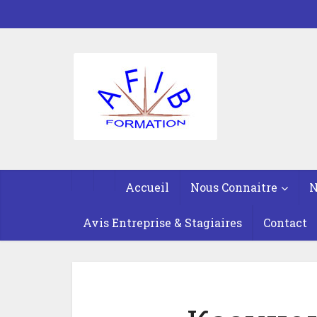
Accueil
Nous Connaitre
N
Avis Entreprise & Stagiaires
Contact