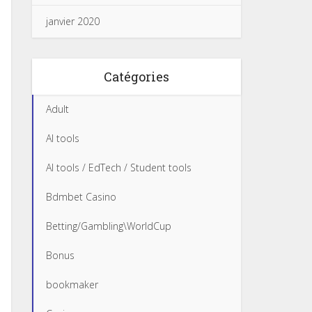
janvier 2020
Catégories
Adult
AI tools
AI tools / EdTech / Student tools
Bdmbet Casino
Betting/Gambling\WorldCup
Bonus
bookmaker