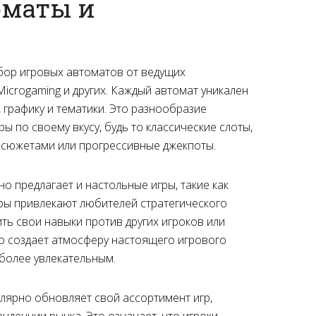
оматы и
бор игровых автоматов от ведущих
 Microgaming и других. Каждый автомат уникален
 графику и тематики. Это разнообразие
ы по своему вкусу, будь то классические слоты,
сюжетами или прогрессивные джекпоты.
о предлагает и настольные игры, такие как
игры привлекают любителей стратегического
ь свои навыки против других игроков или
о создает атмосферу настоящего игрового
 более увлекательным.
улярно обновляет свой ассортимент игр,