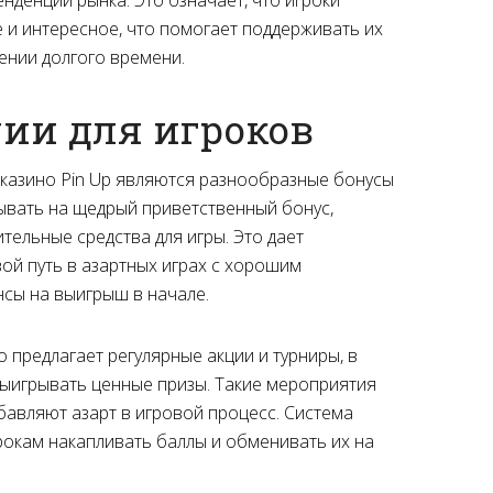
нденции рынка. Это означает, что игроки
е и интересное, что помогает поддерживать их
ении долгого времени.
ции для игроков
 казино Pin Up являются разнообразные бонусы
тывать на щедрый приветственный бонус,
тельные средства для игры. Это дает
ой путь в азартных играх с хорошим
нсы на выигрыш в начале.
 предлагает регулярные акции и турниры, в
выигрывать ценные призы. Такие мероприятия
бавляют азарт в игровой процесс. Система
рокам накапливать баллы и обменивать их на