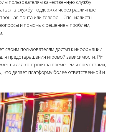
воим пользователям качественную службу
аться в службу поддержки через различные
лектронная почта или телефон. Специалисты
 вопросы и помочь с решением проблем,
м.
ет своим пользователям доступ к информации
о для предотвращения игровой зависимости. Pin
ументы для контроля за временем и средствами,
, что делает платформу более ответственной и