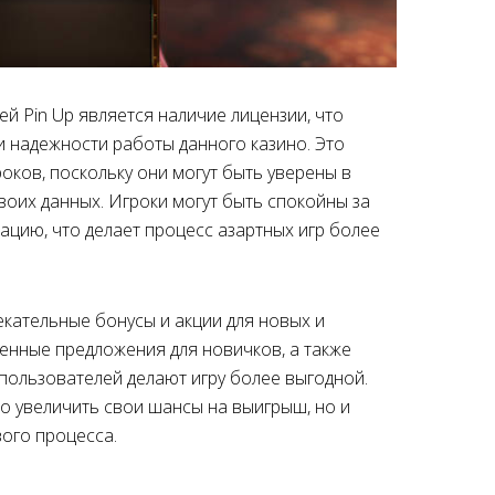
й Pin Up является наличие лицензии, что
и надежности работы данного казино. Это
оков, поскольку они могут быть уверены в
воих данных. Игроки могут быть спокойны за
цию, что делает процесс азартных игр более
екательные бонусы и акции для новых и
енные предложения для новичков, а также
 пользователей делают игру более выгодной.
ко увеличить свои шансы на выигрыш, но и
вого процесса.