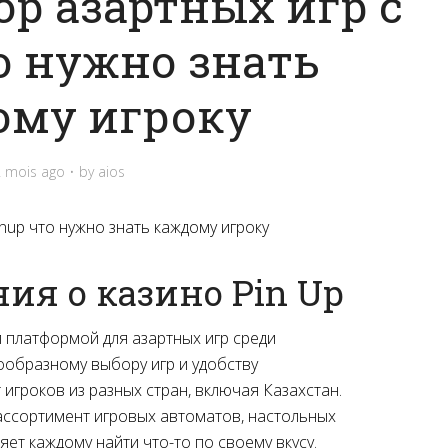
р азартных игр с
о нужно знать
ому игроку
2 mois ago
by
aios
nup что нужно знать каждому игроку
ия о казино Pin Up
й платформой для азартных игр среди
ообразному выбору игр и удобству
игроков из разных стран, включая Казахстан.
ассортимент игровых автоматов, настольных
яет каждому найти что-то по своему вкусу.