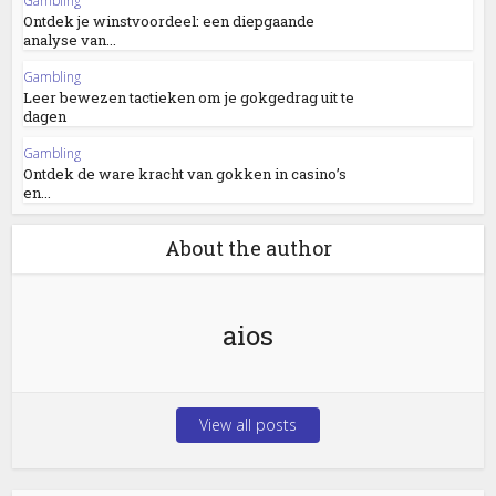
Gambling
Ontdek je winstvoordeel: een diepgaande
analyse van...
Gambling
Leer bewezen tactieken om je gokgedrag uit te
dagen
Gambling
Ontdek de ware kracht van gokken in casino’s
en...
About the author
aios
View all posts