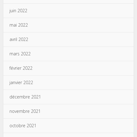
juin 2022
mai 2022
avril 2022
mars 2022
février 2022
janvier 2022
décembre 2021
novembre 2021
octobre 2021