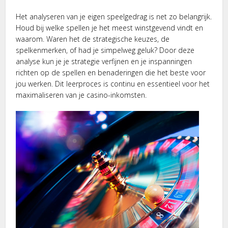
Het analyseren van je eigen speelgedrag is net zo belangrijk.
Houd bij welke spellen je het meest winstgevend vindt en
waarom. Waren het de strategische keuzes, de
spelkenmerken, of had je simpelweg geluk? Door deze
analyse kun je je strategie verfijnen en je inspanningen
richten op de spellen en benaderingen die het beste voor
jou werken. Dit leerproces is continu en essentieel voor het
maximaliseren van je casino-inkomsten.