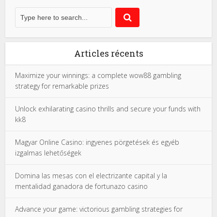
Articles récents
Maximize your winnings: a complete wow88 gambling
strategy for remarkable prizes
Unlock exhilarating casino thrills and secure your funds with
kk8
Magyar Online Casino: ingyenes pörgetések és egyéb
izgalmas lehetőségek
Domina las mesas con el electrizante capital y la
mentalidad ganadora de fortunazo casino
Advance your game: victorious gambling strategies for