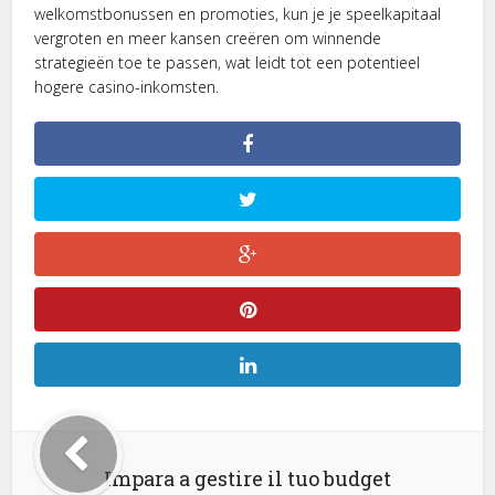
welkomstbonussen en promoties, kun je je speelkapitaal
vergroten en meer kansen creëren om winnende
strategieën toe te passen, wat leidt tot een potentieel
hogere casino-inkomsten.
Impara a gestire il tuo budget