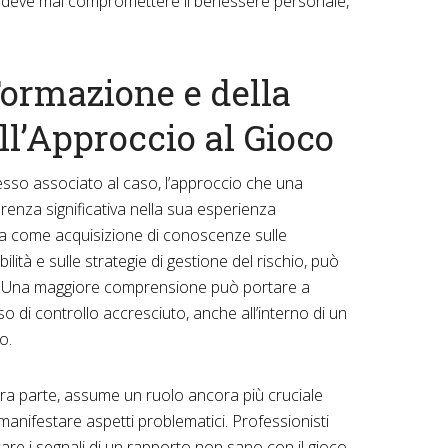
non deve mai compromettere il benessere personale,
 Formazione e della
l’Approccio al Gioco
esso associato al caso, l’approccio che una
enza significativa nella sua esperienza
sa come acquisizione di conoscenze sulle
lità e sulle strategie di gestione del rischio, può
ili. Una maggiore comprensione può portare a
o di controllo accresciuto, anche all’interno di un
o.
tra parte, assume un ruolo ancora più cruciale
manifestare aspetti problematici. Professionisti
are i segnali di un rapporto non sano con il gioco,