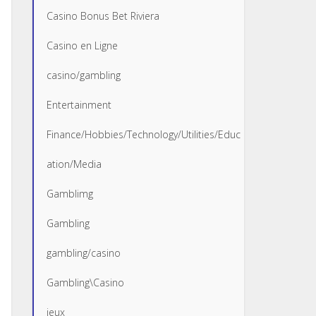
Casino Bonus Bet Riviera
Casino en Ligne
casino/gambling
Entertainment
Finance/Hobbies/Technology/Utilities/Educ
ation/Media
Gamblimg
Gambling
gambling/casino
Gambling\Casino
jeux