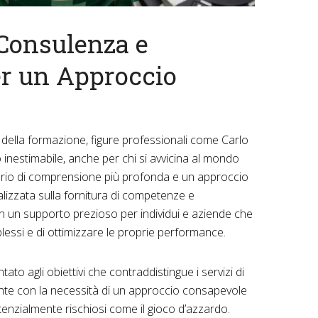
: Consulenza e
r un Approccio
ella formazione, figure professionali come Carlo
 inestimabile, anche per chi si avvicina al mondo
erio di comprensione più profonda e un approccio
calizzata sulla fornitura di competenze e
in un supporto prezioso per individui e aziende che
essi e di ottimizzare le proprie performance.
ato agli obiettivi che contraddistingue i servizi di
mente con la necessità di un approccio consapevole
enzialmente rischiosi come il gioco d’azzardo.