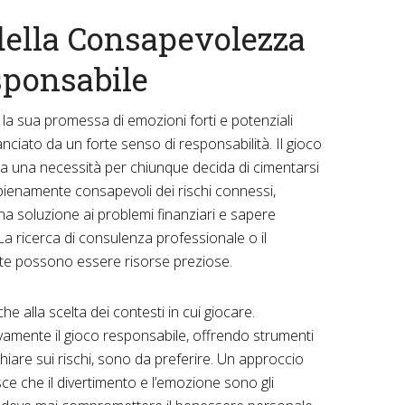
della Consapevolezza
sponsabile
n la sua promessa di emozioni forti e potenziali
ciato da un forte senso di responsabilità. Il gioco
a una necessità per chiunque decida di cimentarsi
e pienamente consapevoli dei rischi connessi,
a soluzione ai problemi finanziari e sapere
a ricerca di consulenza professionale o il
ate possono essere risorse preziose.
 alla scelta dei contesti in cui giocare.
amente il gioco responsabile, offrendo strumenti
hiare sui rischi, sono da preferire. Un approccio
e che il divertimento e l’emozione sono gli