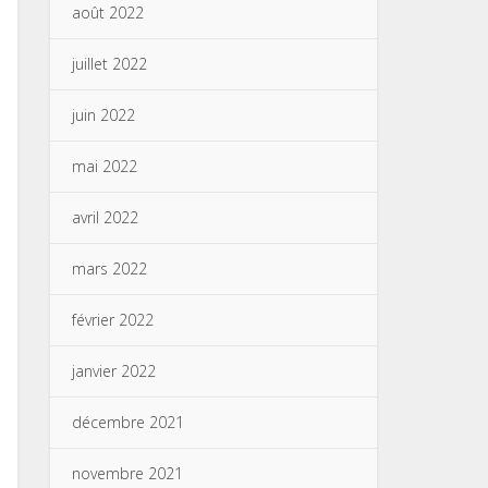
août 2022
juillet 2022
juin 2022
mai 2022
avril 2022
mars 2022
février 2022
janvier 2022
décembre 2021
novembre 2021