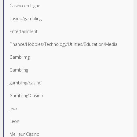
Casino en Ligne
casino/gambling
Entertainment
Finance/Hobbies/Technology/Utilities/Education/Media
Gamblimg
Gambling
gambling/casino
Gambling\Casino
jeux
Leon
Meilleur Casino