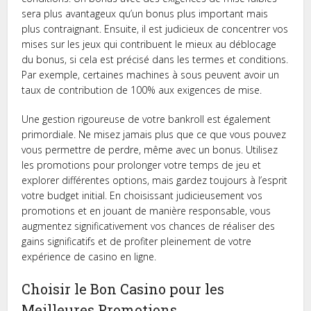
sera plus avantageux qu’un bonus plus important mais
plus contraignant. Ensuite, il est judicieux de concentrer vos
mises sur les jeux qui contribuent le mieux au déblocage
du bonus, si cela est précisé dans les termes et conditions.
Par exemple, certaines machines à sous peuvent avoir un
taux de contribution de 100% aux exigences de mise.
Une gestion rigoureuse de votre bankroll est également
primordiale. Ne misez jamais plus que ce que vous pouvez
vous permettre de perdre, même avec un bonus. Utilisez
les promotions pour prolonger votre temps de jeu et
explorer différentes options, mais gardez toujours à l’esprit
votre budget initial. En choisissant judicieusement vos
promotions et en jouant de manière responsable, vous
augmentez significativement vos chances de réaliser des
gains significatifs et de profiter pleinement de votre
expérience de casino en ligne.
Choisir le Bon Casino pour les
Meilleures Promotions