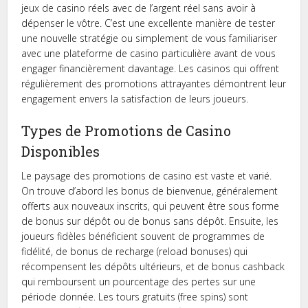
jeux de casino réels avec de l’argent réel sans avoir à
dépenser le vôtre. C’est une excellente manière de tester
une nouvelle stratégie ou simplement de vous familiariser
avec une plateforme de casino particulière avant de vous
engager financièrement davantage. Les casinos qui offrent
régulièrement des promotions attrayantes démontrent leur
engagement envers la satisfaction de leurs joueurs.
Types de Promotions de Casino
Disponibles
Le paysage des promotions de casino est vaste et varié.
On trouve d’abord les bonus de bienvenue, généralement
offerts aux nouveaux inscrits, qui peuvent être sous forme
de bonus sur dépôt ou de bonus sans dépôt. Ensuite, les
joueurs fidèles bénéficient souvent de programmes de
fidélité, de bonus de recharge (reload bonuses) qui
récompensent les dépôts ultérieurs, et de bonus cashback
qui remboursent un pourcentage des pertes sur une
période donnée. Les tours gratuits (free spins) sont