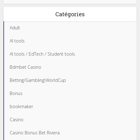
Catégories
Adult
AI tools
AI tools / EdTech / Student tools
Bdmbet Casino
Betting/Gambling\WorldCup
Bonus
bookmaker
Casino
Casino Bonus Bet Riviera