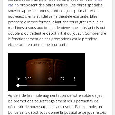
casino
proposent des offres variées. Ces offres spéciales,
souvent appelées bonus, sont conçues pour attirer de
nouveaux clients et fidéliser la clientèle existante. Elles
prennent diverses formes, allant des tours gratuits sur les
machines à sous aux bonus de bienvenue substantiels qui
doublent ou triplent le dépôt initial du joueur. Comprendre
le fonctionnement de ces promotions est la première
étape pour en tirer le meilleur parti.
Au-delà de la simple augmentation de votre solde de jeu,
les promotions peuvent également vous permettre de
découvrir de nouveaux jeux sans risque. Par exemple, un
bonus sans dépôt vous donne la possibilité de jouer à des