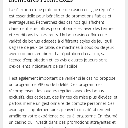
La sélection d’une plateforme de casino en ligne réputée
est essentielle pour bénéficier de promotions fiables et
avantageuses. Recherchez des casinos qui affichent
clairement leurs offres promotionnelles, avec des termes
et conditions transparents. Un bon casino offrira une
variété de bonus adaptés à différents styles de jeu, qu’il
s’agisse de jeux de table, de machines à sous ou de jeux
avec croupiers en direct. La réputation du casino, sa
licence d’exploitation et les avis d’autres joueurs sont
d’excellents indicateurs de sa fiabilité.
Il est également important de vérifier si le casino propose
un programme VIP ou de fidélité. Ces programmes
récompensent les joueurs réguliers avec des bonus
exclusifs, des cadeaux, des limites de mise plus élevées, et
parfois même un gestionnaire de compte personnel. Ces
avantages supplémentaires peuvent considérablement
améliorer votre expérience de jeu à long terme. En résumé,
un casino qui investit dans des promotions attrayantes et