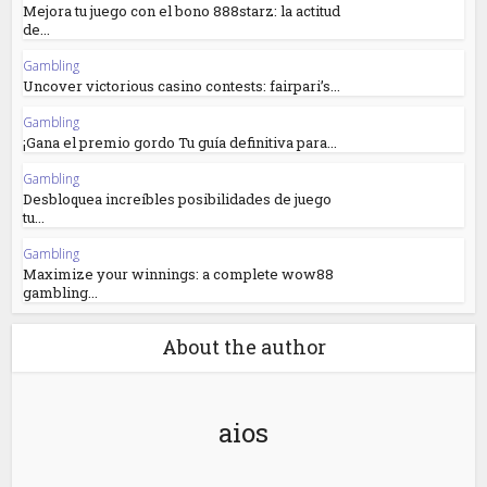
Mejora tu juego con el bono 888starz: la actitud
de...
Gambling
Uncover victorious casino contests: fairpari’s...
Gambling
¡Gana el premio gordo Tu guía definitiva para...
Gambling
Desbloquea increíbles posibilidades de juego
tu...
Gambling
Maximize your winnings: a complete wow88
gambling...
About the author
aios