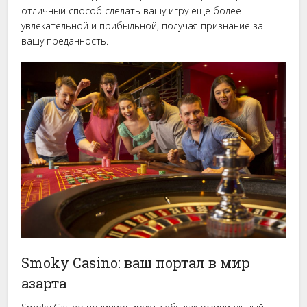
отличный способ сделать вашу игру еще более
увлекательной и прибыльной, получая признание за
вашу преданность.
Smoky Casino: ваш портал в мир
азарта