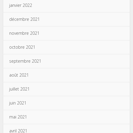
janvier 2022
décembre 2021
novembre 2021
octobre 2021
septembre 2021
août 2021
juillet 2021
juin 2021
mai 2021
avril 2021