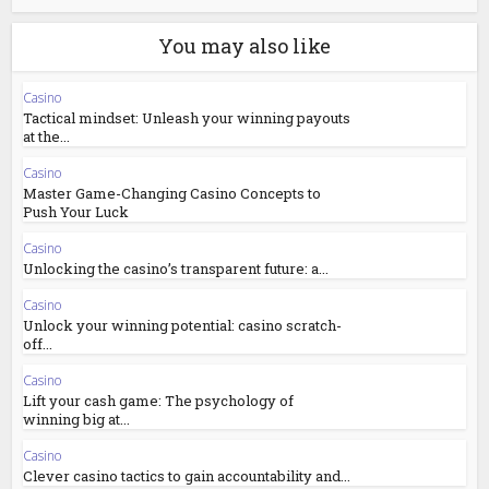
You may also like
Casino
Tactical mindset: Unleash your winning payouts
at the...
Casino
Master Game-Changing Casino Concepts to
Push Your Luck
Casino
Unlocking the casino’s transparent future: a...
Casino
Unlock your winning potential: casino scratch-
off...
Casino
Lift your cash game: The psychology of
winning big at...
Casino
Clever casino tactics to gain accountability and...