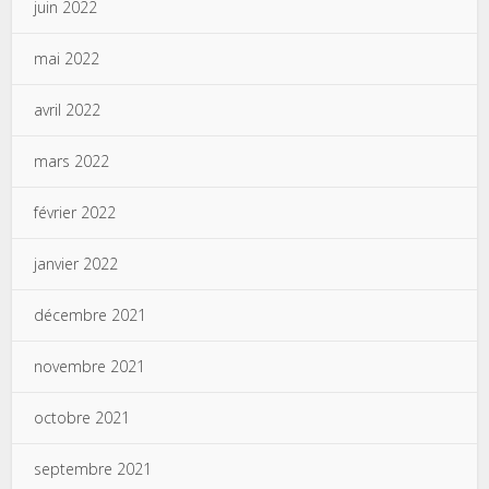
juin 2022
mai 2022
avril 2022
mars 2022
février 2022
janvier 2022
décembre 2021
novembre 2021
octobre 2021
septembre 2021