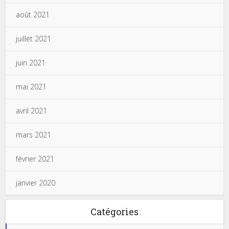
août 2021
juillet 2021
juin 2021
mai 2021
avril 2021
mars 2021
février 2021
janvier 2020
Catégories