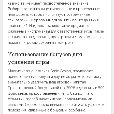
казино также имеет первостепенное значение.
Выбирайте только лицензированные и проверенные
платформы, которые используют современные
технологии шифрования для защиты ваших данных и
транзакций. Надежные казино также предлагают
различные инструменты для ответственной игры, такие
как лимиты на депозиты, проигрыши и самоисключение,
помогая игрокам сохранять контроль.
Использование бонусов для
усиления игры
Многие казино, включая Fenix Casino, предлагают
приветственные бонусы и другие акции, которые могут
значительно увеличить ваш игровой капитал.
Приветственный бонус, такой как 200% к депозиту и 500
фриспинов, предоставленный Fenix Casino, — это
отличный способ начать играть с увеличенными
шансами. Однако важно внимательно изучать условия и
положения, связанные с бонусами, особенно