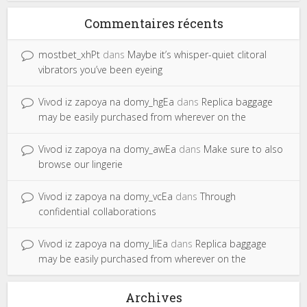
Commentaires récents
mostbet_xhPt
dans
Maybe it’s whisper-quiet clitoral
vibrators you’ve been eyeing
Vivod iz zapoya na domy_hgEa
dans
Replica baggage
may be easily purchased from wherever on the
Vivod iz zapoya na domy_awEa
dans
Make sure to also
browse our lingerie
Vivod iz zapoya na domy_vcEa
dans
Through
confidential collaborations
Vivod iz zapoya na domy_liEa
dans
Replica baggage
may be easily purchased from wherever on the
Archives