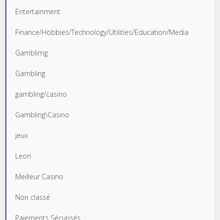
Entertainment
Finance/Hobbies/Technology/Utilities/Education/Media
Gamblimg
Gambling
gambling/casino
Gambling\Casino
jeux
Leon
Meilleur Casino
Non classé
Paiements Sécurisés