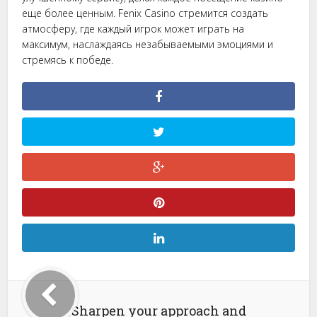
еще более ценным. Fenix Casino стремится создать
атмосферу, где каждый игрок может играть на
максимум, наслаждаясь незабываемыми эмоциями и
стремясь к победе.
Sharpen your approach and