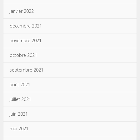
janvier 2022
décembre 2021
novembre 2021
octobre 2021
septembre 2021
août 2021
juillet 2021
juin 2021
mai 2021