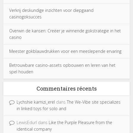
Verkrij deskundige inzichten voor diepgaand
casinogoksucces
Overwin de kansen: Creëer je winnende gokstrategie in het
casino
Meester gokblauwdrukken voor een meeslepende ervaring
Betrouwbare casino-assets opbouwen en leren van het
spel houden
Commentaires récents
Lychshie karnizi_erel
dans
The We-Vibe site specializes
in linked toys for solo and
LewisEdurl
dans
Like the Purple Pleasure from the
identical company