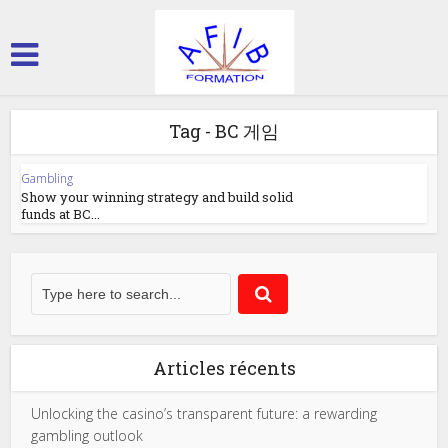
Tag - BC 게임
Gambling
Show your winning strategy and build solid
funds at BC...
Articles récents
Unlocking the casino’s transparent future: a rewarding
gambling outlook