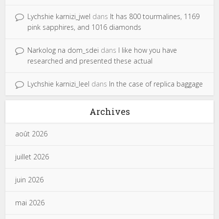
Lychshie karnizi_jwel
dans
It has 800 tourmalines, 1169
pink sapphires, and 1016 diamonds
Narkolog na dom_sdei
dans
I like how you have
researched and presented these actual
Lychshie karnizi_leel
dans
In the case of replica baggage
Archives
août 2026
juillet 2026
juin 2026
mai 2026