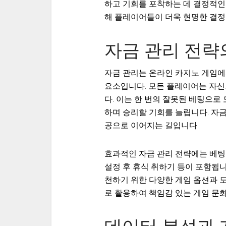
하고 기회를 포착하는 데 결정적인 
해 플레이어들이 더욱 현명한 결정
자금 관리 전략
자금 관리는 온라인 카지노 게임에
요소입니다. 모든 플레이어는 자신
다. 이는 한 번의 잘못된 베팅으로
하며 승리할 기회를 늘립니다. 자
공으로 이어지는 길입니다.
효과적인 자금 관리 전략에는 베팅 한
설정 후 휴식 취하기 등이 포함됩니
천하기 위한 다양한 게임 옵션과 
로 활용하여 책임감 있는 게임 문
데이터 분석과 