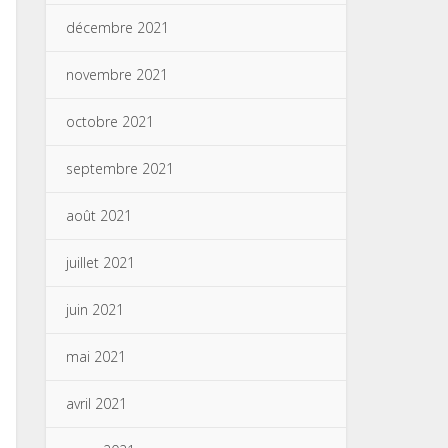
décembre 2021
novembre 2021
octobre 2021
septembre 2021
août 2021
juillet 2021
juin 2021
mai 2021
avril 2021