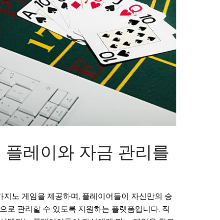
적 플레이와 자금 관리를
 카지노 게임을 제공하며, 플레이어들이 자신만의 승
으로 관리할 수 있도록 지원하는 플랫폼입니다. 직