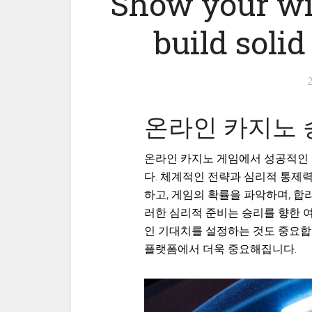
Show your wi
build soli
온라인 카지노 
온라인 카지노 게임에서 성공적인 
다. 체계적인 전략과 심리적 통제
하고, 게임의 확률을 파악하며, 합
러한 심리적 준비는 승리를 향한 여
인 기대치를 설정하는 것도 중요합
플랫폼에서 더욱 중요해집니다.