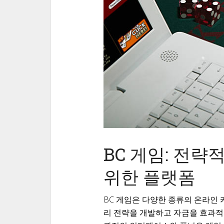
BC 게임: 전략
위한 플랫폼
BC 게임은 다양한 종류의 온라인
리 전략을 개발하고 자금을 효과적