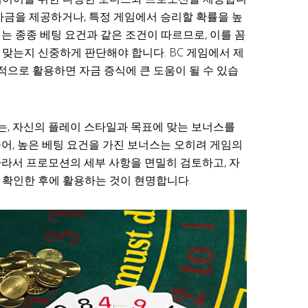
자금을 제공하거나, 특정 게임에서 승리할 확률을 높
는 종종 베팅 요건과 같은 조건이 따르므로, 이를 꼼
맞는지 신중하게 판단해야 합니다. BC 게임에서 제
으로 활용하면 자금 증식에 큰 도움이 될 수 있습
, 자신의 플레이 스타일과 목표에 맞는 보너스를
어, 높은 베팅 요건을 가진 보너스는 오히려 게임의
따라서 프로모션의 세부 사항을 면밀히 검토하고, 자
 확인한 후에 활용하는 것이 현명합니다.