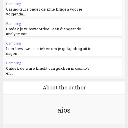
Gambling
Casino-trucs onder de knie krijgen voor je
volgende...
Gambling
Ontdek je winstvoordeel: een diepgaande
analyse van...
Gambling
Leer bewezen tactieken om je gokgedrag uit te
dagen
Gambling
Ontdek de ware kracht van gokken in casino’s
en...
About the author
aios