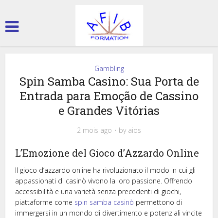
Gambling
Spin Samba Casino: Sua Porta de
Entrada para Emoção de Cassino
e Grandes Vitórias
2 mois ago
by
aios
L’Emozione del Gioco d’Azzardo Online
Il gioco d’azzardo online ha rivoluzionato il modo in cui gli
appassionati di casinò vivono la loro passione. Offrendo
accessibilità e una varietà senza precedenti di giochi,
piattaforme come
spin samba casinò
permettono di
immergersi in un mondo di divertimento e potenziali vincite