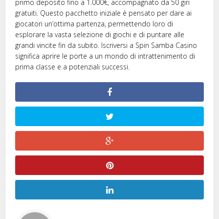
primo deposito fino a 1.000€, accompagnato da 50 giri
gratuiti. Questo pacchetto iniziale è pensato per dare ai
giocatori un’ottima partenza, permettendo loro di
esplorare la vasta selezione di giochi e di puntare alle
grandi vincite fin da subito. Iscriversi a Spin Samba Casino
significa aprire le porte a un mondo di intrattenimento di
prima classe e a potenziali successi.