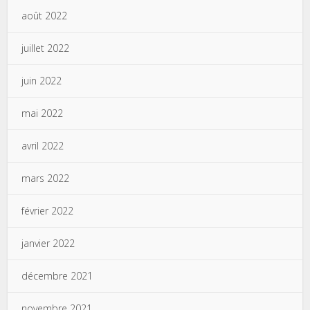
août 2022
juillet 2022
juin 2022
mai 2022
avril 2022
mars 2022
février 2022
janvier 2022
décembre 2021
novembre 2021