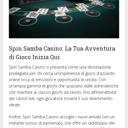
Spin Samba Casino: La Tua Avventura
di Gioco Inizia Qui
Spin Samba Casino si presenta come una destinazione
privilegiata per chi cerca un’esperienza di gioco d’azzardo
online ricca di emozioni e opportunità di vincita. Con
un’ampia gamma di giochi che spaziano dalle adrenaliniche
slot machine ai classici giochi da tavolo, fino all’interattività
del casinò live, ogni giocatore troverà il suo divertimento
ideale.
Inoltre, Spin Samba Casino accoglie i nuovi arrivati con un
invitante bonus di benvenuto, che offre un raddoppio del