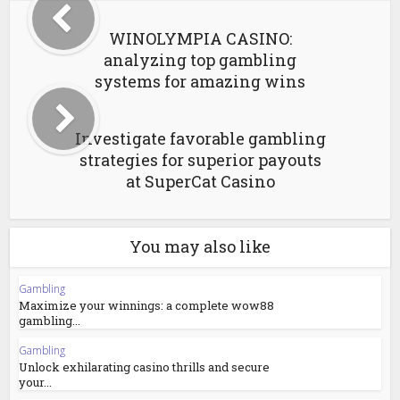
WINOLYMPIA CASINO:
analyzing top gambling
systems for amazing wins
Investigate favorable gambling
strategies for superior payouts
at SuperCat Casino
You may also like
Gambling
Maximize your winnings: a complete wow88
gambling...
Gambling
Unlock exhilarating casino thrills and secure
your...