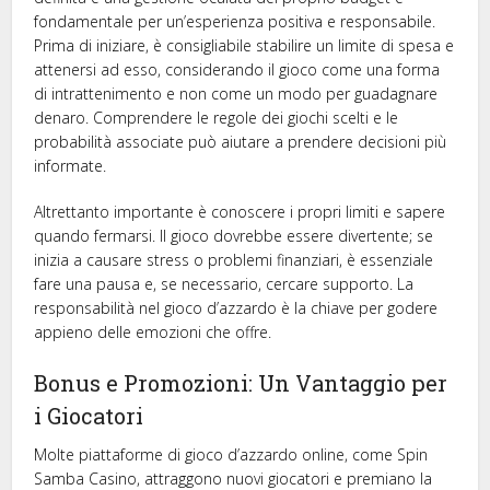
fondamentale per un’esperienza positiva e responsabile.
Prima di iniziare, è consigliabile stabilire un limite di spesa e
attenersi ad esso, considerando il gioco come una forma
di intrattenimento e non come un modo per guadagnare
denaro. Comprendere le regole dei giochi scelti e le
probabilità associate può aiutare a prendere decisioni più
informate.
Altrettanto importante è conoscere i propri limiti e sapere
quando fermarsi. Il gioco dovrebbe essere divertente; se
inizia a causare stress o problemi finanziari, è essenziale
fare una pausa e, se necessario, cercare supporto. La
responsabilità nel gioco d’azzardo è la chiave per godere
appieno delle emozioni che offre.
Bonus e Promozioni: Un Vantaggio per
i Giocatori
Molte piattaforme di gioco d’azzardo online, come Spin
Samba Casino, attraggono nuovi giocatori e premiano la