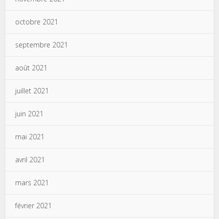
octobre 2021
septembre 2021
août 2021
juillet 2021
juin 2021
mai 2021
avril 2021
mars 2021
février 2021