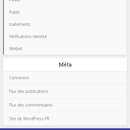
Public
traitements
Vérifications Identité
Winbet
Méta
Connexion
Flux des publications
Flux des commentaires
Site de WordPress-FR