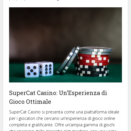
SuperCat Casino: Un’Esperienza di
Gioco Ottimale
SuperCat Casino si presenta come una piattaforma ideale
per i giocatori che cercano un’esperienza di gioco online
completa e gratificante. Offre un’ampia gamma di giochi