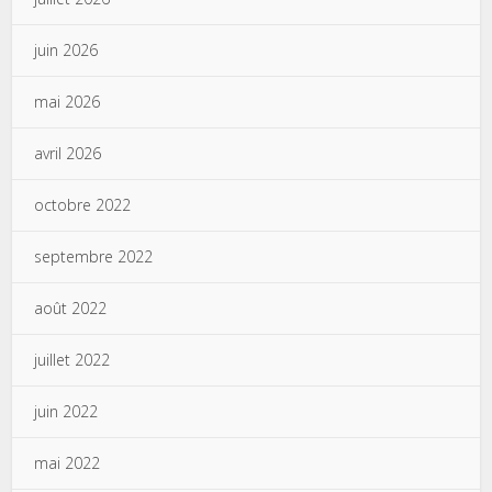
juin 2026
mai 2026
avril 2026
octobre 2022
septembre 2022
août 2022
juillet 2022
juin 2022
mai 2022