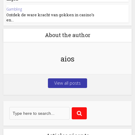
Gambling
Ontdek de ware kracht van gokken in casino’s
en...
About the author
aios
View all posts