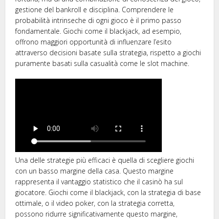
gestione del bankroll e disciplina. Comprendere le
probabilità intrinseche di ogni gioco è il primo passo
fondamentale. Giochi come il blackjack, ad esempio,
offrono maggiori opportunità di influenzare l’esito
attraverso decisioni basate sulla strategia, rispetto a giochi
puramente basati sulla casualità come le slot machine.
Una delle strategie più efficaci è quella di scegliere giochi
con un basso margine della casa. Questo margine
rappresenta il vantaggio statistico che il casinò ha sul
giocatore. Giochi come il blackjack, con la strategia di base
ottimale, o il video poker, con la strategia corretta,
possono ridurre significativamente questo margine,