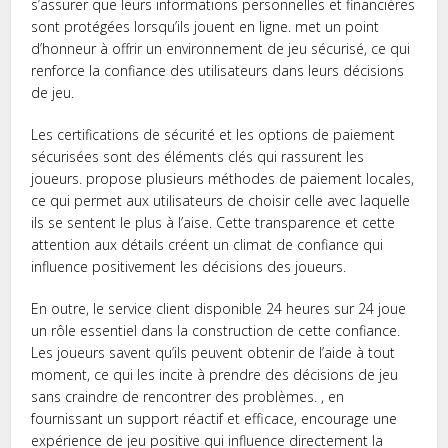
s’assurer que leurs informations personnelles et financières
sont protégées lorsqu’ils jouent en ligne. met un point
d’honneur à offrir un environnement de jeu sécurisé, ce qui
renforce la confiance des utilisateurs dans leurs décisions
de jeu.
Les certifications de sécurité et les options de paiement
sécurisées sont des éléments clés qui rassurent les
joueurs. propose plusieurs méthodes de paiement locales,
ce qui permet aux utilisateurs de choisir celle avec laquelle
ils se sentent le plus à l’aise. Cette transparence et cette
attention aux détails créent un climat de confiance qui
influence positivement les décisions des joueurs.
En outre, le service client disponible 24 heures sur 24 joue
un rôle essentiel dans la construction de cette confiance.
Les joueurs savent qu’ils peuvent obtenir de l’aide à tout
moment, ce qui les incite à prendre des décisions de jeu
sans craindre de rencontrer des problèmes. , en
fournissant un support réactif et efficace, encourage une
expérience de jeu positive qui influence directement la