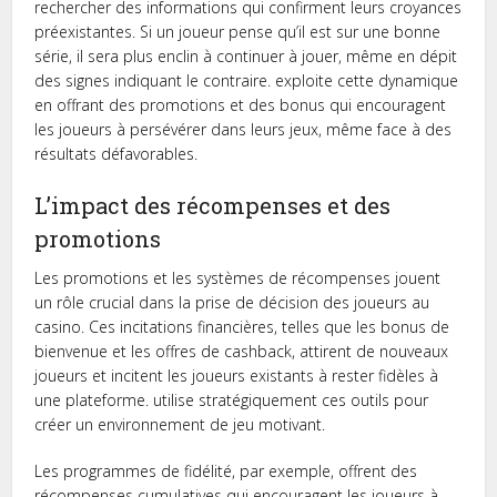
rechercher des informations qui confirment leurs croyances
préexistantes. Si un joueur pense qu’il est sur une bonne
série, il sera plus enclin à continuer à jouer, même en dépit
des signes indiquant le contraire. exploite cette dynamique
en offrant des promotions et des bonus qui encouragent
les joueurs à persévérer dans leurs jeux, même face à des
résultats défavorables.
L’impact des récompenses et des
promotions
Les promotions et les systèmes de récompenses jouent
un rôle crucial dans la prise de décision des joueurs au
casino. Ces incitations financières, telles que les bonus de
bienvenue et les offres de cashback, attirent de nouveaux
joueurs et incitent les joueurs existants à rester fidèles à
une plateforme. utilise stratégiquement ces outils pour
créer un environnement de jeu motivant.
Les programmes de fidélité, par exemple, offrent des
récompenses cumulatives qui encouragent les joueurs à