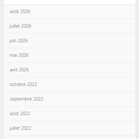
août 2026
juillet 2026
juin 2026
mai 2026
avril 2026
octobre 2022
septembre 2022
août 2022
juillet 2022