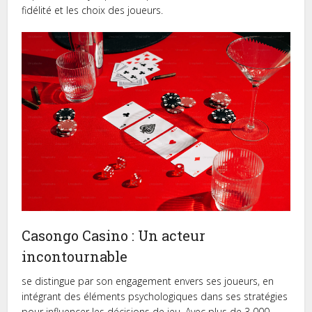
fidélité et les choix des joueurs.
Casongo Casino : Un acteur
incontournable
se distingue par son engagement envers ses joueurs, en
intégrant des éléments psychologiques dans ses stratégies
pour influencer les décisions de jeu. Avec plus de 3 000