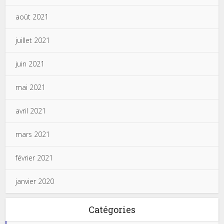
août 2021
juillet 2021
juin 2021
mai 2021
avril 2021
mars 2021
février 2021
janvier 2020
Catégories