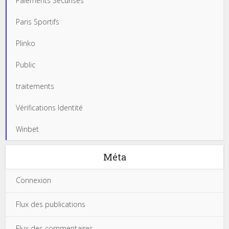
Paiements Sécurisés
Paris Sportifs
Plinko
Public
traitements
Vérifications Identité
Winbet
Méta
Connexion
Flux des publications
Flux des commentaires