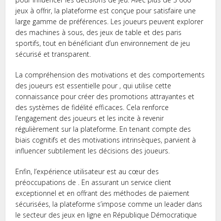
jeux à offrir, la plateforme est conçue pour satisfaire une
large gamme de préférences. Les joueurs peuvent explorer
des machines à sous, des jeux de table et des paris
sportifs, tout en bénéficiant d’un environnement de jeu
sécurisé et transparent.
La compréhension des motivations et des comportements
des joueurs est essentielle pour , qui utilise cette
connaissance pour créer des promotions attrayantes et
des systèmes de fidélité efficaces. Cela renforce
l’engagement des joueurs et les incite à revenir
régulièrement sur la plateforme. En tenant compte des
biais cognitifs et des motivations intrinsèques, parvient à
influencer subtilement les décisions des joueurs.
Enfin, l’expérience utilisateur est au cœur des
préoccupations de . En assurant un service client
exceptionnel et en offrant des méthodes de paiement
sécurisées, la plateforme s’impose comme un leader dans
le secteur des jeux en ligne en République Démocratique