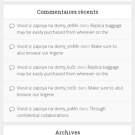
Commentaires récents
Vivod iz zapoya na domy_dnMn
dans
Replica baggage
may be easily purchased from wherever on the
Vivod iz zapoya na domy_xmMn
dans
Make sure to
also browse our lingerie
Vivod iz zapoya na domy_kuSt
dans
Replica baggage
may be easily purchased from wherever on the
Vivod iz zapoya na domy_noSt
dans
Make sure to also
browse our lingerie
Vivod iz zapoya na domy_pvMn
dans
Through
confidential collaborations
Archives