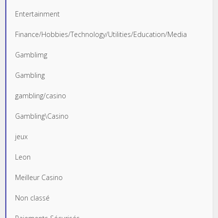
Entertainment
Finance/Hobbies/Technology/Utilities/Education/Media
Gamblimg
Gambling
gambling/casino
Gambling\Casino
jeux
Leon
Meilleur Casino
Non classé