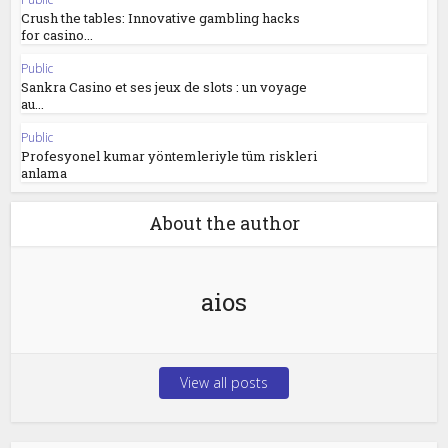
Crush the tables: Innovative gambling hacks
for casino...
Public
Sankra Casino et ses jeux de slots : un voyage
au...
Public
Profesyonel kumar yöntemleriyle tüm riskleri
anlama
About the author
aios
View all posts