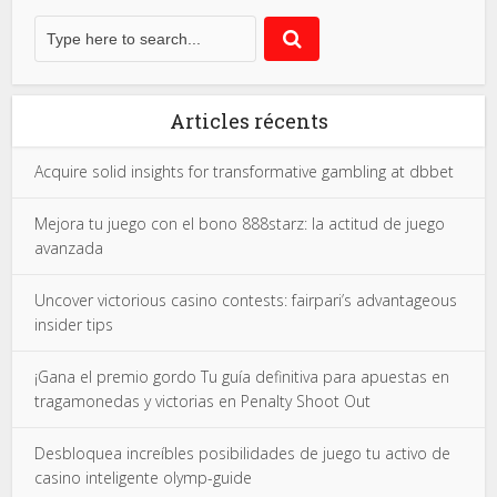
Articles récents
Acquire solid insights for transformative gambling at dbbet
Mejora tu juego con el bono 888starz: la actitud de juego
avanzada
Uncover victorious casino contests: fairpari’s advantageous
insider tips
¡Gana el premio gordo Tu guía definitiva para apuestas en
tragamonedas y victorias en Penalty Shoot Out
Desbloquea increíbles posibilidades de juego tu activo de
casino inteligente olymp-guide