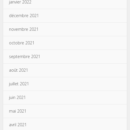
janvier 2022
décembre 2021
novembre 2021
octobre 2021
septembre 2021
août 2021
juillet 2021
juin 2021
mai 2021
avril 2021