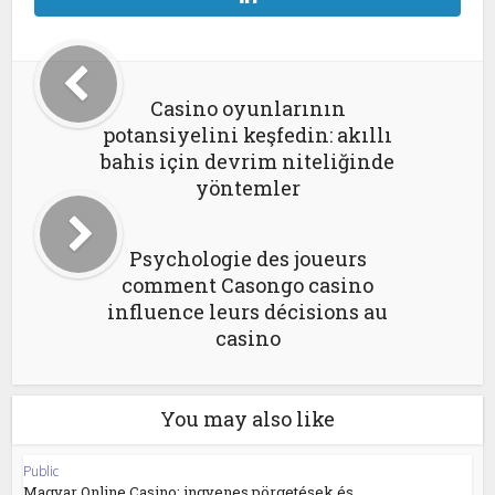
Casino oyunlarının
potansiyelini keşfedin: akıllı
bahis için devrim niteliğinde
yöntemler
Psychologie des joueurs
comment Casongo casino
influence leurs décisions au
casino
You may also like
Public
Magyar Online Casino: ingyenes pörgetések és