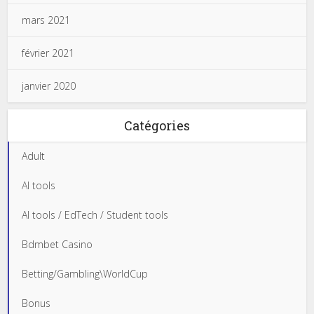
mars 2021
février 2021
janvier 2020
Catégories
Adult
AI tools
AI tools / EdTech / Student tools
Bdmbet Casino
Betting/Gambling\WorldCup
Bonus