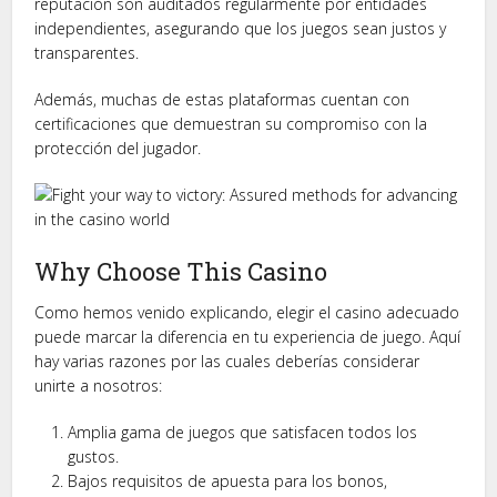
reputación son auditados regularmente por entidades
independientes, asegurando que los juegos sean justos y
transparentes.
Además, muchas de estas plataformas cuentan con
certificaciones que demuestran su compromiso con la
protección del jugador.
Why Choose This Casino
Como hemos venido explicando, elegir el casino adecuado
puede marcar la diferencia en tu experiencia de juego. Aquí
hay varias razones por las cuales deberías considerar
unirte a nosotros:
Amplia gama de juegos que satisfacen todos los
gustos.
Bajos requisitos de apuesta para los bonos,