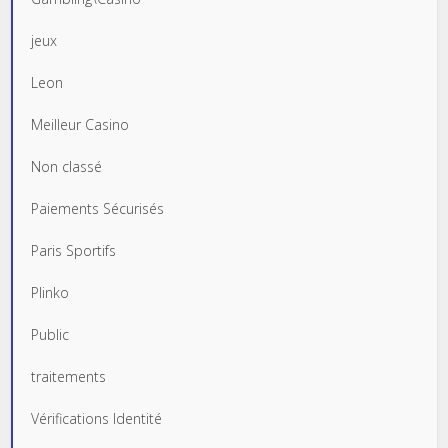
jeux
Leon
Meilleur Casino
Non classé
Paiements Sécurisés
Paris Sportifs
Plinko
Public
traitements
Vérifications Identité