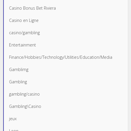
Casino Bonus Bet Riviera
Casino en Ligne
casino/gambling
Entertainment
Finance/Hobbies/Technology/Utilities/Education/Media
Gamblimg
Gambling
gambling/casino
Gambling\Casino
jeux
Leon