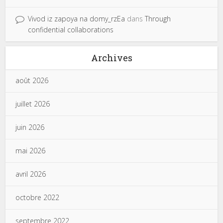
Vivod iz zapoya na domy_rzEa
dans
Through
confidential collaborations
Archives
août 2026
juillet 2026
juin 2026
mai 2026
avril 2026
octobre 2022
septembre 2022