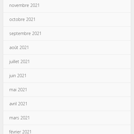
novembre 2021
octobre 2021
septembre 2021
août 2021
juillet 2021
juin 2021
mai 2021
avril 2021
mars 2021
février 2021