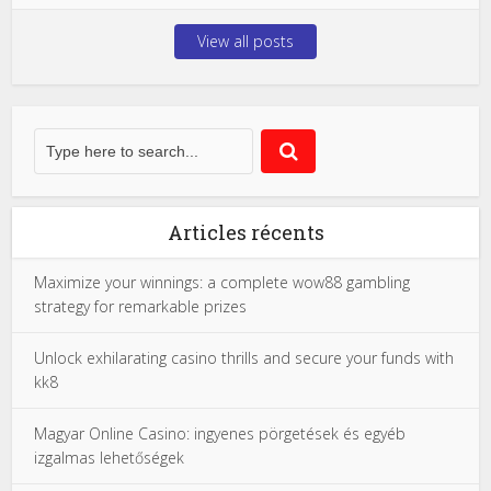
View all posts
Articles récents
Maximize your winnings: a complete wow88 gambling
strategy for remarkable prizes
Unlock exhilarating casino thrills and secure your funds with
kk8
Magyar Online Casino: ingyenes pörgetések és egyéb
izgalmas lehetőségek