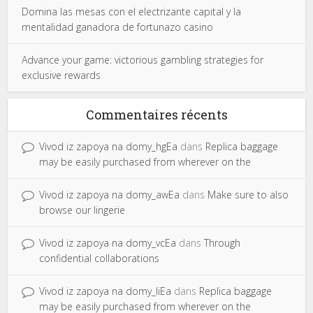
Domina las mesas con el electrizante capital y la
mentalidad ganadora de fortunazo casino
Advance your game: victorious gambling strategies for
exclusive rewards
Commentaires récents
Vivod iz zapoya na domy_hgEa
dans
Replica baggage
may be easily purchased from wherever on the
Vivod iz zapoya na domy_awEa
dans
Make sure to also
browse our lingerie
Vivod iz zapoya na domy_vcEa
dans
Through
confidential collaborations
Vivod iz zapoya na domy_liEa
dans
Replica baggage
may be easily purchased from wherever on the