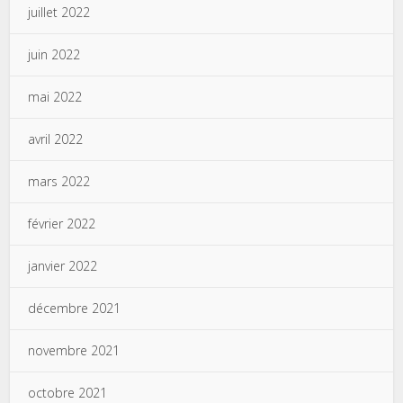
juillet 2022
juin 2022
mai 2022
avril 2022
mars 2022
février 2022
janvier 2022
décembre 2021
novembre 2021
octobre 2021