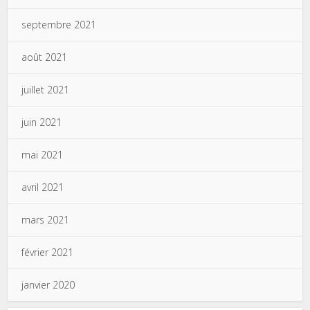
septembre 2021
août 2021
juillet 2021
juin 2021
mai 2021
avril 2021
mars 2021
février 2021
janvier 2020