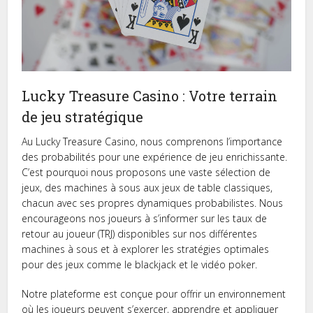
Lucky Treasure Casino : Votre terrain
de jeu stratégique
Au Lucky Treasure Casino, nous comprenons l’importance
des probabilités pour une expérience de jeu enrichissante.
C’est pourquoi nous proposons une vaste sélection de
jeux, des machines à sous aux jeux de table classiques,
chacun avec ses propres dynamiques probabilistes. Nous
encourageons nos joueurs à s’informer sur les taux de
retour au joueur (TRJ) disponibles sur nos différentes
machines à sous et à explorer les stratégies optimales
pour des jeux comme le blackjack et le vidéo poker.
Notre plateforme est conçue pour offrir un environnement
où les joueurs peuvent s’exercer, apprendre et appliquer