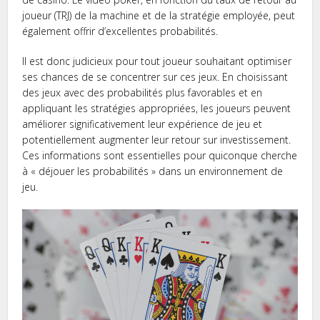
joueur (TRJ) de la machine et de la stratégie employée, peut
également offrir d’excellentes probabilités.
Il est donc judicieux pour tout joueur souhaitant optimiser
ses chances de se concentrer sur ces jeux. En choisissant
des jeux avec des probabilités plus favorables et en
appliquant les stratégies appropriées, les joueurs peuvent
améliorer significativement leur expérience de jeu et
potentiellement augmenter leur retour sur investissement.
Ces informations sont essentielles pour quiconque cherche
à « déjouer les probabilités » dans un environnement de
jeu.