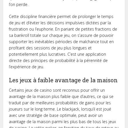
l’on perde.
Cette discipline financière permet de prolonger le temps
de jeu et d’éviter les décisions impulsives dictées par la
frustration ou l’euphorie. En pariant de petites fractions de
sa bankroll totale sur chaque jeu, on s’assure de pouvoir
supporter les inévitables périodes de malchance tout en
profitant des sessions de jeu plus longues et
potentiellement plus lucratives. C’est une application
directe des principes de probabilité à la pérennité de
l’expérience de jeu.
Les jeux à faible avantage de la maison
Certains jeux de casino sont reconnus pour offrir un
avantage de la maison plus faible que d’autres, ce qui se
traduit par de meilleures probabilités de gains pour les
joueurs sur le long terme. Le blackjack, lorsqu’il est joué
avec une stratégie de base optimale, peut avoir un
avantage de la maison parmi les plus bas de tous les jeux
de casino. Le vidéo poker, en fonction du taux de retour au