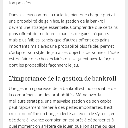
l’on possède.
Dans les jeux comme la roulette, bien que chaque pari ait
une probabilité de gain fixe, la gestion de la bankroll
devient une stratégie essentielle. Comprendre que certains
paris offrent de meilleures chances de gains fréquents
mais plus faibles, tandis que d’autres offrent des gains
importants mais avec une probabilité plus faible, permet
d’adapter son style de jeu à ses objectifs personnels. L’idée
est de faire des choix éclairés qui s’alignent avec la façon
dont les probabilités façonnent le jeu.
L’importance de la gestion de bankroll
Une gestion rigoureuse de la bankroll est indissociable de
la compréhension des probabilités. Même avec la
meilleure stratégie, une mauvaise gestion de son capital
peut rapidement mener à des pertes importantes. Il est
crucial de définir un budget dédié au jeu et de s’y tenir, en
décidant à l’avance combien on est prêt à dépenser et à
quel moment on arrêtera de jouer, que l’on gagne ou que