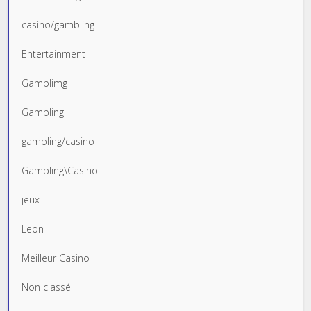
casino/gambling
Entertainment
Gamblimg
Gambling
gambling/casino
Gambling\Casino
jeux
Leon
Meilleur Casino
Non classé