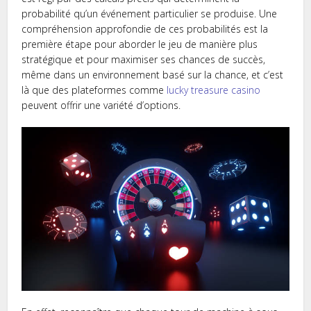
probabilité qu’un événement particulier se produise. Une
compréhension approfondie de ces probabilités est la
première étape pour aborder le jeu de manière plus
stratégique et pour maximiser ses chances de succès,
même dans un environnement basé sur la chance, et c’est
là que des plateformes comme
lucky treasure casino
peuvent offrir une variété d’options.