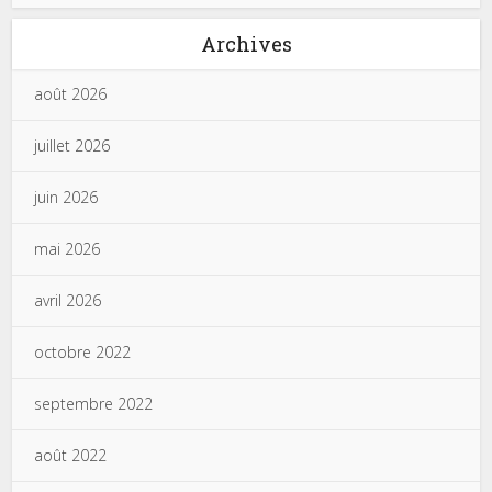
Archives
août 2026
juillet 2026
juin 2026
mai 2026
avril 2026
octobre 2022
septembre 2022
août 2022