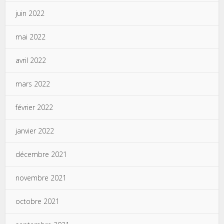
juin 2022
mai 2022
avril 2022
mars 2022
février 2022
janvier 2022
décembre 2021
novembre 2021
octobre 2021