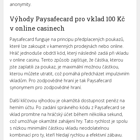
anonymity.
Výhody Paysafecard pro vklad 100 Kč
v online casinech
Paysafecard funguje na principu předplacených poukazů,
které lze zakoupit v kamenných prodejnách nebo online.
Hráč jednoduše obdrží kód, který následně zadá při vkladu
v online casinu. Tento způsob zajišťuje, že částka, kterou
jste zaplatili za poukaz, je maximální možnou částkou,
kterou můžete utratit, což pomáhá předcházet impulzivním
vkladům. Pro zodpovědné hraní je tak Paysafecard
synonymem pro zodpovědné hraní.
Další klíčovou výhodou je okamžitá dostupnost peněz na
herním účtu. Po zadání správného kódu z Paysafecard se
vklad promítne na hráčský účet během několika sekund,
což umožňuje okamžité zahájení hry. Tato rychlost je spolu
s nízkou minimální částkou vkladu neodolatelnou
kombinací pro ty, kteří hledají rychlou a efektivní zábavu.