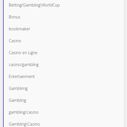
Betting/Gambling\WorldCup
Bonus
bookmaker
Casino
Casino en Ligne
casino/gambling
Entertainment
Gamblimg
Gambling
gambling/casino
Gambling\Casino