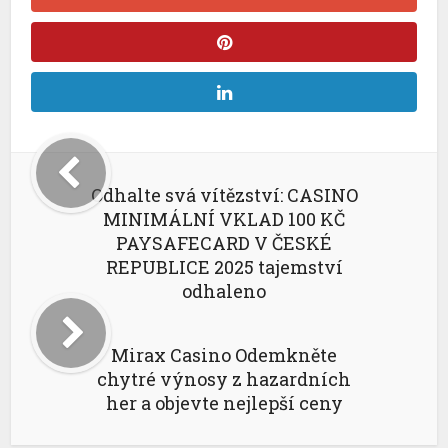
Odhalte svá vítězství: CASINO
MINIMÁLNÍ VKLAD 100 KČ
PAYSAFECARD V ČESKÉ
REPUBLICE 2025 tajemství
odhaleno
Mirax Casino Odemkněte
chytré výnosy z hazardních
her a objevte nejlepší ceny