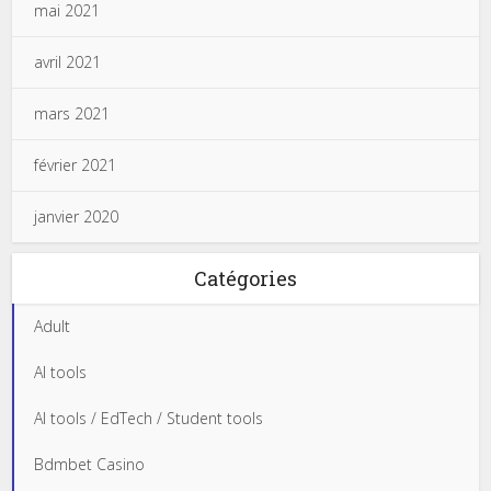
mai 2021
avril 2021
mars 2021
février 2021
janvier 2020
Catégories
Adult
AI tools
AI tools / EdTech / Student tools
Bdmbet Casino