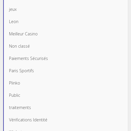
jeux
Leon
Meilleur Casino
Non classé
Paiements Sécurisés
Paris Sportifs
Plinko
Public
traitements
Vérifications Identité