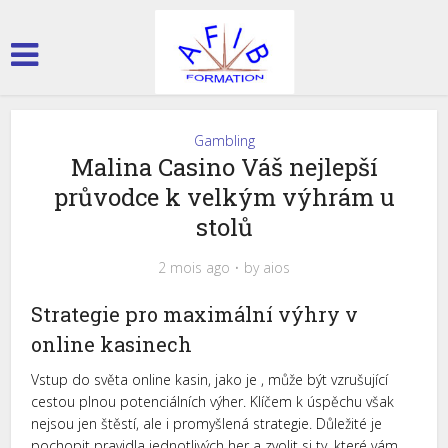
Gambling
Malina Casino Váš nejlepší
průvodce k velkým výhrám u
stolů
2 mois ago
by
aios
Strategie pro maximální výhry v
online kasinech
Vstup do světa online kasin, jako je , může být vzrušující
cestou plnou potenciálních výher. Klíčem k úspěchu však
nejsou jen štěstí, ale i promyšlená strategie. Důležité je
pochopit pravidla jednotlivých her a zvolit si ty, které vám