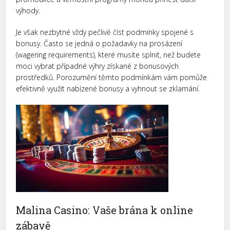
výhody.
Je však nezbytné vždy pečlivě číst podmínky spojené s
bonusy. Často se jedná o požadavky na prosázení
(wagering requirements), které musíte splnit, než budete
moci vybrat případné výhry získané z bonusových
prostředků. Porozumění těmto podmínkám vám pomůže
efektivně využít nabízené bonusy a vyhnout se zklamání.
Malina Casino: Vaše brána k online
zábavě