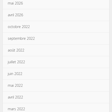
mai 2026
avril 2026
octobre 2022
septembre 2022
août 2022
juillet 2022
juin 2022
mai 2022
avril 2022
mars 2022