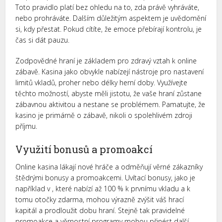
Toto pravidlo platí bez ohledu na to, zda právě vyhráváte,
nebo prohráváte. Dalším důležitým aspektem je uvědomění
si, kdy přestat. Pokud cítíte, že emoce přebírají kontrolu, je
čas si dát pauzu.
Zodpovědné hraní je základem pro zdravý vztah k online
zábavě. Kasina jako obvykle nabízejí nástroje pro nastavení
limitů vkladů, proher nebo délky herní doby. Využívejte
těchto možností, abyste měli jistotu, že vaše hraní zůstane
zábavnou aktivitou a nestane se problémem. Pamatujte, že
kasino je primárně o zábavě, nikoli o spolehlivém zdroji
příjmu.
Využití bonusů a promoakcí
Online kasina lákají nové hráče a odměňují věrné zákazníky
štědrými bonusy a promoakcemi. Uvítací bonusy, jako je
například v , které nabízí až 100 % k prvnímu vkladu a k
tomu otočky zdarma, mohou výrazně zvýšit váš hrací
kapitál a prodloužit dobu hraní. Stejně tak pravidelné
promoakce a věrnostní programy mohou přinést další