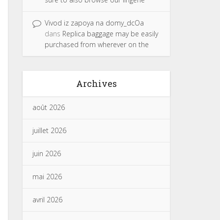
Vivod iz zapoya na domy_dcOa
dans
Replica baggage may be easily
purchased from wherever on the
Archives
août 2026
juillet 2026
juin 2026
mai 2026
avril 2026