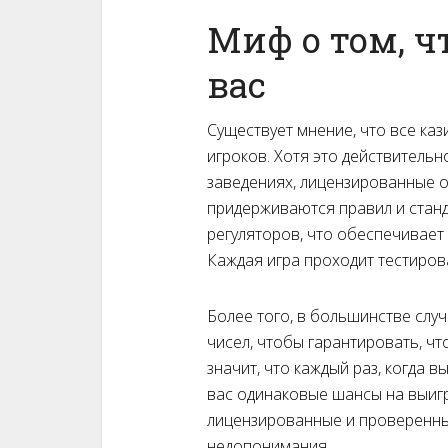
Миф о том, ч
вас
Существует мнение, что все ка
игроков. Хотя это действитель
заведениях, лицензированные он
придерживаются правил и стан
регуляторов, что обеспечивает 
Каждая игра проходит тестирова
Более того, в большинстве слу
чисел, чтобы гарантировать, чт
значит, что каждый раз, когда 
вас одинаковые шансы на выиг
лицензированные и проверенны
недопонимания.