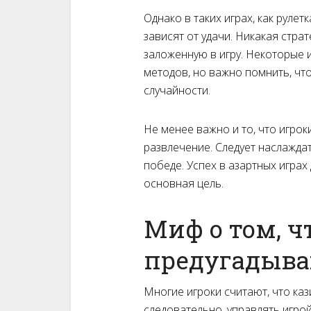
Однако в таких играх, как руле
зависят от удачи. Никакая стра
заложенную в игру. Некоторые 
методов, но важно помнить, что
случайности.
Не менее важно и то, что игрок
развлечение. Следует наслаждат
победе. Успех в азартных играх
основная цель.
Миф о том, ч
предугадыва
Многие игроки считают, что каз
следовательно, управлять игрой