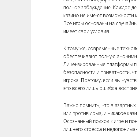
полное заблуждение. Каждое де
казино не имеют возможности к
Все игры основаны на случайных
имеет свои условия.
К тому же, современные техно
обеспечивают полную анонимно
Лицензированные платформы п
безопасности и приватности, ч
игрока. Поэтому, если вы чувств
это всего лишь ошибка восприя
Важно помнить, что в азартных 
или против дома, и никакое каз
Осознанный подход к игре и по
лишнего стресса и недопонима