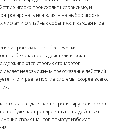
йствие игрока происходит независимо, и
онтролировать или влиять на выбор игрока.
 числах и случайных событиях, и каждая игра
логии и программное обеспечение
сть и безопасность действий игрока.
ридерживаются строгих стандартов
то делает невозможным предсказание действий
уете, что играете против системы, скорее всего,
тия.
играх вы всегда играете против других игроков
ино не будет контролировать ваши действия.
нимание своих шансов помогут избежать
ния.