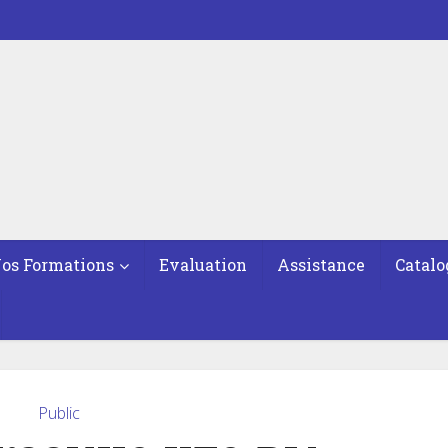
os Formations
Evaluation
Assistance
Catalo
Public