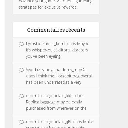
Advance your game: victorious gambling
strategies for exclusive rewards
Commentaires récents
Lychshie karnizi_kdmt
dans
Maybe
it’s whisper-quiet clitoral vibrators
you’ve been eyeing
Vivod iz zapoya na domy_mmOa
dans
I think the Horsebit bag overall
has been underratedas a very
oformit osago onlain_kkPt
dans
Replica baggage may be easily
purchased from wherever on the
oformit osago onlain_jjPt
dans
Make
sure to also browse our lingerie