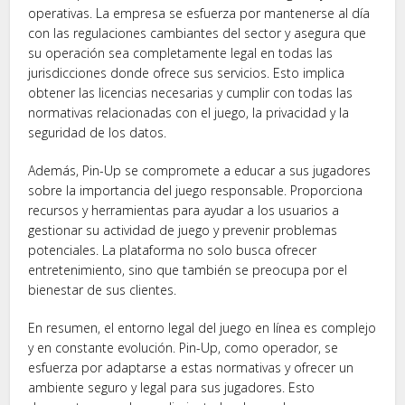
operativas. La empresa se esfuerza por mantenerse al día
con las regulaciones cambiantes del sector y asegura que
su operación sea completamente legal en todas las
jurisdicciones donde ofrece sus servicios. Esto implica
obtener las licencias necesarias y cumplir con todas las
normativas relacionadas con el juego, la privacidad y la
seguridad de los datos.
Además, Pin-Up se compromete a educar a sus jugadores
sobre la importancia del juego responsable. Proporciona
recursos y herramientas para ayudar a los usuarios a
gestionar su actividad de juego y prevenir problemas
potenciales. La plataforma no solo busca ofrecer
entretenimiento, sino que también se preocupa por el
bienestar de sus clientes.
En resumen, el entorno legal del juego en línea es complejo
y en constante evolución. Pin-Up, como operador, se
esfuerza por adaptarse a estas normativas y ofrecer un
ambiente seguro y legal para sus jugadores. Esto