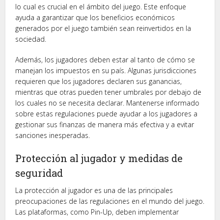
lo cual es crucial en el ámbito del juego. Este enfoque
ayuda a garantizar que los beneficios económicos
generados por el juego también sean reinvertidos en la
sociedad.
Además, los jugadores deben estar al tanto de cómo se
manejan los impuestos en su país. Algunas jurisdicciones
requieren que los jugadores declaren sus ganancias,
mientras que otras pueden tener umbrales por debajo de
los cuales no se necesita declarar. Mantenerse informado
sobre estas regulaciones puede ayudar a los jugadores a
gestionar sus finanzas de manera más efectiva y a evitar
sanciones inesperadas.
Protección al jugador y medidas de
seguridad
La protección al jugador es una de las principales
preocupaciones de las regulaciones en el mundo del juego.
Las plataformas, como Pin-Up, deben implementar