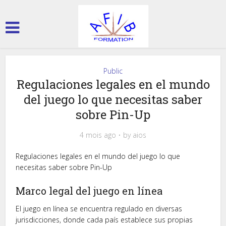
Public
Regulaciones legales en el mundo
del juego lo que necesitas saber
sobre Pin-Up
4 mois ago
by
aios
Regulaciones legales en el mundo del juego lo que
necesitas saber sobre Pin-Up
Marco legal del juego en línea
El juego en línea se encuentra regulado en diversas
jurisdicciones, donde cada país establece sus propias