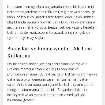
Her oyuncunun oyunlara başlamadan önce bir kayıp limiti
belirlemesi gerekmektedir. Bu limit, o gün veya o seans için
kabul edilebilir en yüksek zararı temsil eder. Kayıp limitine
ulaşıldığında oyunu bırakmak, daha büyük kayıpların önüne
geçmenin en etkili yoludur. Benzer şekilde, kazanç hedefleri
belirlemek de motivasyonu koruyarak bilinçli bir şekilde
oyundan ayrılmayı sağlar.
Bonusları ve Promosyonları Akıllıca
Kullanma
Online casino siteleri, oyuncularını çekmek ve mevcut
üyelerini memnun etmek için çeşitli bonuslar ve
promosyonlar sunar. Bu teklifler, oyun bakiyenizi artırmak ve
daha fazla oyun deneyimi yaşamak için harika fırsatlar
sunar. Ancak, bu bonusların genellikle belirli çevrim şartları
olduğunu unutmamak önemlidir. Bu şartları dikkatlice
inceleyerek ve anlayarak bonusları en verimli şekilde
kullanmak gerekir.