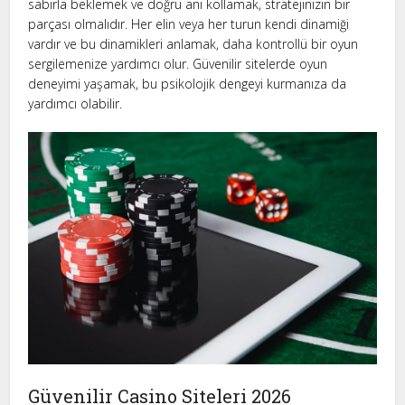
sabırla beklemek ve doğru anı kollamak, stratejinizin bir
parçası olmalıdır. Her elin veya her turun kendi dinamiği
vardır ve bu dinamikleri anlamak, daha kontrollü bir oyun
sergilemenize yardımcı olur. Güvenilir sitelerde oyun
deneyimi yaşamak, bu psikolojik dengeyi kurmanıza da
yardımcı olabilir.
Güvenilir Casino Siteleri 2026