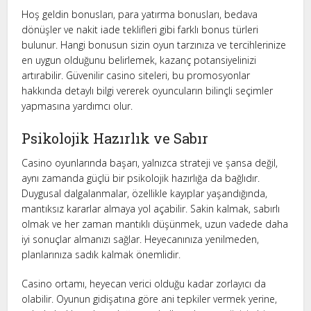
Hoş geldin bonusları, para yatırma bonusları, bedava
dönüşler ve nakit iade teklifleri gibi farklı bonus türleri
bulunur. Hangi bonusun sizin oyun tarzınıza ve tercihlerinize
en uygun olduğunu belirlemek, kazanç potansiyelinizi
artırabilir. Güvenilir casino siteleri, bu promosyonlar
hakkında detaylı bilgi vererek oyuncuların bilinçli seçimler
yapmasına yardımcı olur.
Psikolojik Hazırlık ve Sabır
Casino oyunlarında başarı, yalnızca strateji ve şansa değil,
aynı zamanda güçlü bir psikolojik hazırlığa da bağlıdır.
Duygusal dalgalanmalar, özellikle kayıplar yaşandığında,
mantıksız kararlar almaya yol açabilir. Sakin kalmak, sabırlı
olmak ve her zaman mantıklı düşünmek, uzun vadede daha
iyi sonuçlar almanızı sağlar. Heyecanınıza yenilmeden,
planlarınıza sadık kalmak önemlidir.
Casino ortamı, heyecan verici olduğu kadar zorlayıcı da
olabilir. Oyunun gidişatına göre ani tepkiler vermek yerine,