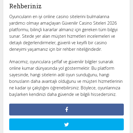
Rehberiniz
Oyuncuların en iyi online casino sitelerini bulmalarına
yardımcı olmayı amaçlayan Güvenilir Casino Siteleri 2026
platformu, bilinçli kararlar almanız için gereken tüm bilgiyi
sunar. Sitede yer alan müşteri hizmetleri incelemeleri ve
detaylı değerlendirmeler, güvenli ve keyifli bir casino
deneyimi yaşamanız için bir rehber niteliğindedir.
Amacımız, oyunculara şeffaf ve güvenilir bilgiler sunarak
online kumar dünyasında yol göstermektir. Bu platform
sayesinde, hangi sitelerin adil oyun sunduğunu, hangi
bonusların daha avantajlı olduğunu ve müşteri hizmetlerinin
ne kadar iyi çalıştığını öğrenebilirsiniz. Böylece, oyunlarınıza
başlarken kendinizi daha güvende ve bilgili hissedersiniz.