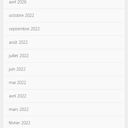
avril 2026
octobre 2022
septembre 2022
août 2022
juillet 2022
juin 2022
mai 2022
avril 2022
mars 2022
février 2022