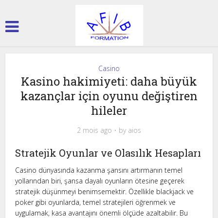
Casino
Kasino hakimiyeti: daha büyük
kazançlar için oyunu değiştiren
hileler
2 mois ago
by
aios
Stratejik Oyunlar ve Olasılık Hesapları
Casino dünyasında kazanma şansını artırmanın temel
yollarından biri, şansa dayalı oyunların ötesine geçerek
stratejik düşünmeyi benimsemektir. Özellikle blackjack ve
poker gibi oyunlarda, temel stratejileri öğrenmek ve
uygulamak, kasa avantajını önemli ölçüde azaltabilir. Bu