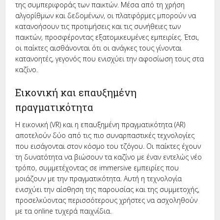
της συμπεριφοράς των παικτών. Μέσα από τη χρήση
αλγορίθμων και δεδομένων, οι πλατφόρμες μπορούν να
κατανοήσουν τις προτιμήσεις και τις συνήθειες των
παικτών, προσφέροντας εξατομικευμένες εμπειρίες. Έτσι,
οι παίκτες αισθάνονται ότι οι ανάγκες τους γίνονται
κατανοητές, γεγονός που ενισχύει την αφοσίωση τους στα
καζίνο.
Εικονική και επαυξημένη
πραγματικότητα
Η εικονική (VR) και η επαυξημένη πραγματικότητα (AR)
αποτελούν δύο από τις πιο συναρπαστικές τεχνολογίες
που εισάγονται στον κόσμο του τζόγου. Οι παίκτες έχουν
τη δυνατότητα να βιώσουν τα καζίνο με έναν εντελώς νέο
τρόπο, συμμετέχοντας σε immersive εμπειρίες που
μοιάζουν με την πραγματικότητα. Αυτή η τεχνολογία
ενισχύει την αίσθηση της παρουσίας και της συμμετοχής,
προσελκύοντας περισσότερους χρήστες να ασχοληθούν
με τα online τυχερά παιχνίδια.