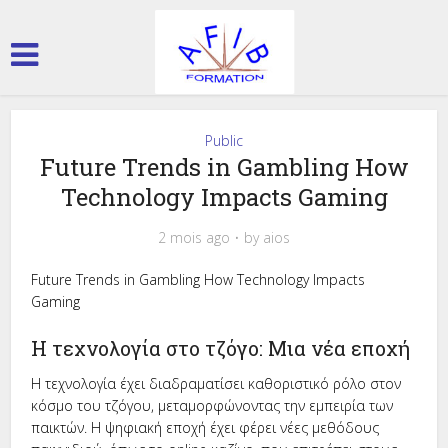
Public
Future Trends in Gambling How
Technology Impacts Gaming
2 mois ago
by
aios
Future Trends in Gambling How Technology Impacts
Gaming
Η τεχνολογία στο τζόγο: Μια νέα εποχή
Η τεχνολογία έχει διαδραματίσει καθοριστικό ρόλο στον
κόσμο του τζόγου, μεταμορφώνοντας την εμπειρία των
παικτών. Η ψηφιακή εποχή έχει φέρει νέες μεθόδους