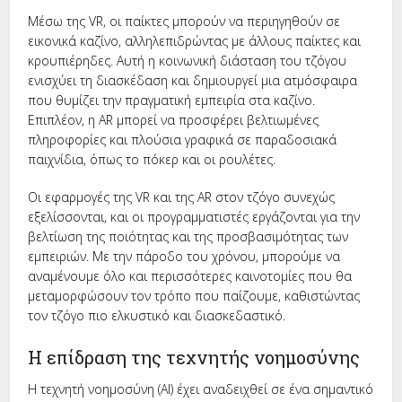
Μέσω της VR, οι παίκτες μπορούν να περιηγηθούν σε
εικονικά καζίνο, αλληλεπιδρώντας με άλλους παίκτες και
κρουπιέρηδες. Αυτή η κοινωνική διάσταση του τζόγου
ενισχύει τη διασκέδαση και δημιουργεί μια ατμόσφαιρα
που θυμίζει την πραγματική εμπειρία στα καζίνο.
Επιπλέον, η AR μπορεί να προσφέρει βελτιωμένες
πληροφορίες και πλούσια γραφικά σε παραδοσιακά
παιχνίδια, όπως το πόκερ και οι ρουλέτες.
Οι εφαρμογές της VR και της AR στον τζόγο συνεχώς
εξελίσσονται, και οι προγραμματιστές εργάζονται για την
βελτίωση της ποιότητας και της προσβασιμότητας των
εμπειριών. Με την πάροδο του χρόνου, μπορούμε να
αναμένουμε όλο και περισσότερες καινοτομίες που θα
μεταμορφώσουν τον τρόπο που παίζουμε, καθιστώντας
τον τζόγο πιο ελκυστικό και διασκεδαστικό.
Η επίδραση της τεχνητής νοημοσύνης
Η τεχνητή νοημοσύνη (AI) έχει αναδειχθεί σε ένα σημαντικό