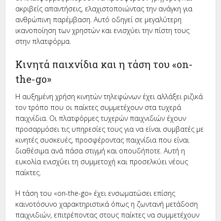
ακριβείς απαντήσεις, ελαχιστοποιώντας την ανάγκη για
ανθρώπινη παρέμβαση. Αυτό οδηγεί σε μεγαλύτερη
ικανοποίηση των χρηστών και ενισχύει την πίστη τους
στην πλατφόρμα.
Κινητά παιχνίδια και η τάση του «on-
the-go»
Η αυξημένη χρήση κινητών τηλεφώνων έχει αλλάξει ριζικά
τον τρόπο που οι παίκτες συμμετέχουν στα τυχερά
παιχνίδια. Οι πλατφόρμες τυχερών παιχνιδιών έχουν
προσαρμόσει τις υπηρεσίες τους για να είναι συμβατές με
κινητές συσκευές, προσφέροντας παιχνίδια που είναι
διαθέσιμα ανά πάσα στιγμή και οπουδήποτε. Αυτή η
ευκολία ενισχύει τη συμμετοχή και προσελκύει νέους
παίκτες.
Η τάση του «on-the-go» έχει ενσωματώσει επίσης
καινοτόσυνο χαρακτηριστικά όπως η ζωντανή μετάδοση
παιχνιδιών, επιτρέποντας στους παίκτες να συμμετέχουν