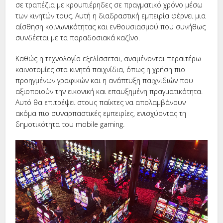
σε τραπέζια με κρουπιέρηδες σε πραγματικό χρόνο μέσω
των κινητών τους. Αυτή η διαδραστική εμπειρία φέρνει μια
αίσθηση κοινωνικότητας και ενθουσιασμού που συνήθως
συνδέεται με τα παραδοσιακά καζίνο.
Καθώς η τεχνολογία εξελίσσεται, αναμένονται περαιτέρω
καινοτομίες στα κινητά παιχνίδια, όπως η χρήση πιο
προηγμένων γραφικών και η ανάπτυξη παιχνιδιών που
αξιοποιούν την εικονική και επαυξημένη πραγματικότητα.
Αυτό θα επιτρέψει στους παίκτες να απολαμβάνουν
ακόμα πιο συναρπαστικές εμπειρίες, ενισχύοντας τη
δημοτικότητα του mobile gaming.