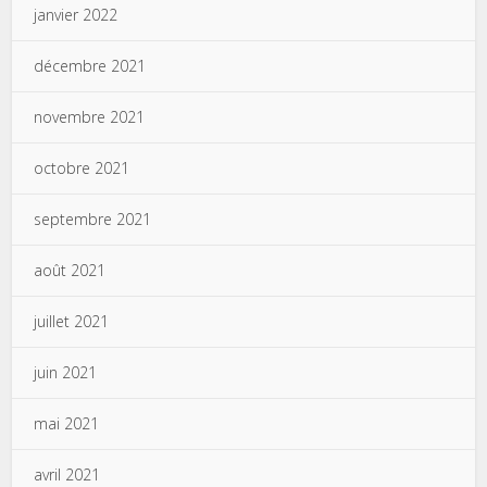
janvier 2022
décembre 2021
novembre 2021
octobre 2021
septembre 2021
août 2021
juillet 2021
juin 2021
mai 2021
avril 2021