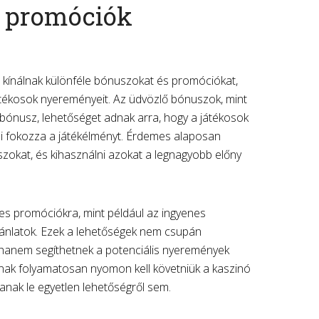
s promóciók
 kínálnak különféle bónuszokat és promóciókat,
átékosok nyereményeit. Az üdvözlő bónuszok, mint
 bónusz, lehetőséget adnak arra, hogy a játékosok
mi fokozza a játékélményt. Érdemes alaposan
uszokat, és kihasználni azokat a legnagyobb előny
res promóciókra, mint például az ingyenes
ajánlatok. Ezek a lehetőségek nem csupán
, hanem segíthetnek a potenciális nyeremények
knak folyamatosan nyomon kell követniük a kaszinó
janak le egyetlen lehetőségről sem.