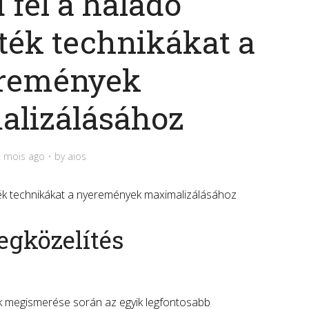
 fel a haladó
ték technikákat a
remények
lizálásához
2 mois ago
by
aios
ék technikákat a nyeremények maximalizálásához
egközelítés
k megismerése során az egyik legfontosabb