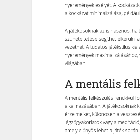
nyeremények esélyét. A kockázatke
a kockázat minimalizálása, például
A játékosoknak az is hasznos, ha t
szüneteltetése segíthet elkerülni
vezethet. A tudatos játékstílus kia
nyeremények maximalizálásához, v
világában.
A mentális fel
A mentális felkészülés rendkívül 
alkalmazásában. A játékosoknak kép
érzelmeiket, különösen a veszteség
légzőgyakorlatok vagy a meditáció,
amely előnyös lehet a játék során.