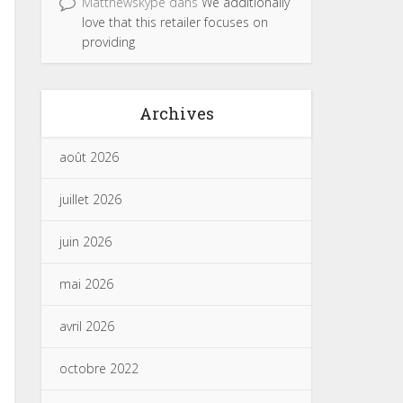
Matthewskype
dans
We additionally
love that this retailer focuses on
providing
Archives
août 2026
juillet 2026
juin 2026
mai 2026
avril 2026
octobre 2022