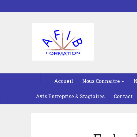
Accueil
Nous Connaitre
N
Avis Entreprise & Stagiaires
Contact