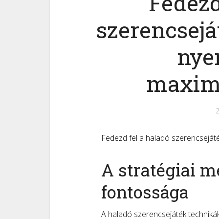
Fedezd
szerencsejá
nye
maxima
Fedezd fel a haladó szerencseját
A stratégiai m
fontossága
A haladó szerencsejáték techniká