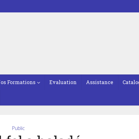
os Formations
Evaluation
Assistance
Catalo
Public