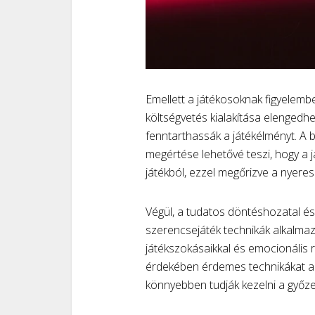
Emellett a játékosoknak figyelembe 
költségvetés kialakítása elengedh
fenntarthassák a játékélményt. A 
megértése lehetővé teszi, hogy a 
játékból, ezzel megőrizve a nyeres
Végül, a tudatos döntéshozatal é
szerencsejáték technikák alkalmazá
játékszokásaikkal és emocionális r
érdekében érdemes technikákat alka
könnyebben tudják kezelni a győz