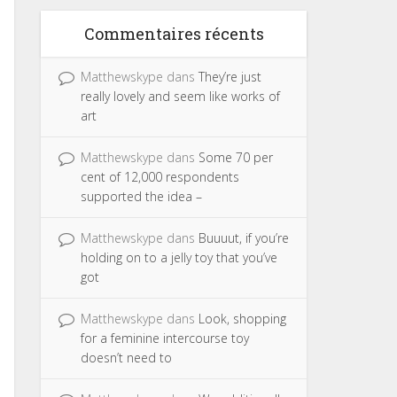
Commentaires récents
Matthewskype
dans
They’re just
really lovely and seem like works of
art
Matthewskype
dans
Some 70 per
cent of 12,000 respondents
supported the idea –
Matthewskype
dans
Buuuut, if you’re
holding on to a jelly toy that you’ve
got
Matthewskype
dans
Look, shopping
for a feminine intercourse toy
doesn’t need to