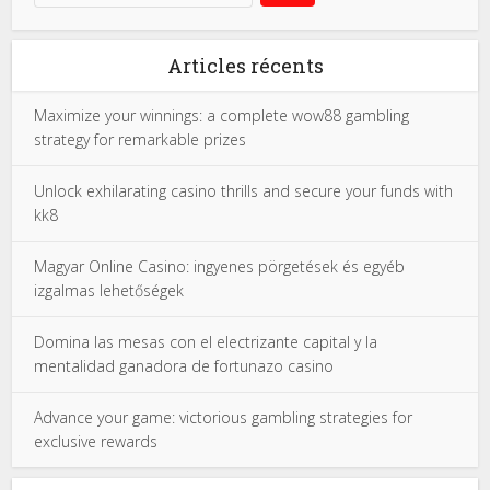
Articles récents
Maximize your winnings: a complete wow88 gambling
strategy for remarkable prizes
Unlock exhilarating casino thrills and secure your funds with
kk8
Magyar Online Casino: ingyenes pörgetések és egyéb
izgalmas lehetőségek
Domina las mesas con el electrizante capital y la
mentalidad ganadora de fortunazo casino
Advance your game: victorious gambling strategies for
exclusive rewards