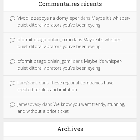
Commentaires récents
Vivod iz zapoya na domy_eper
dans
Maybe it’s whisper-
quiet clitoral vibrators you’ve been eyeing
oformit osago onlain_cxmi
dans
Maybe it’s whisper-
quiet clitoral vibrators you’ve been eyeing
oformit osago onlain_gdmi
dans
Maybe it’s whisper-
quiet clitoral vibrators you’ve been eyeing
LarrySkinc
dans
These regional companies have
created textiles and imitation
Jamesovaxy
dans
We know you want trendy, stunning,
and without a price ticket
Archives