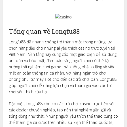
Tổng quan về Longfu88
Longfu88 đã nhanh chóng trở thành một trong những lựa
chọn hàng đầu cho những ai yêu thích casino trực tuyến tại
Việt Nam. Nền tảng này cung cấp một giao diện dễ sử dụng,
an toàn và bảo mật, đảm bảo rằng người chơi có thể tận
hưởng trải nghiệm chơi game mà không phải lo lắng về việc
mất an toàn thông tin cá nhân. Với hàng ngàn trò chơi
phong phú, từ máy slot cho đến các trò chơi bàn, Longfu88
giúp người chơi dễ dàng lựa chọn và tham gia vào các trò
chơi yêu thích của họ.
Đặc biệt, Longfu88 còn có các trò chơi casino trực tiếp với
các dealer chuyên nghiệp, tạo nên trải nghiệm gần gũi và
sống động như thật. Những người yêu thích thể thao cũng có
thể tham gia cá cược trên nhiều sự kiện thể thao quốc tế,