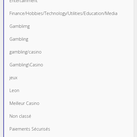
Entertainment
Finance/Hobbies/Technology/Utilities/Education/Media
Gamblimg
Gambling
gambling/casino
Gambling\Casino
jeux
Leon
Meilleur Casino
Non classé
Paiements Sécurisés