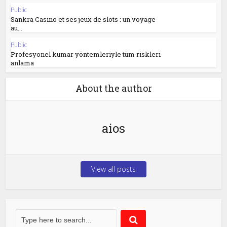
Public
Sankra Casino et ses jeux de slots : un voyage
au...
Public
Profesyonel kumar yöntemleriyle tüm riskleri
anlama
About the author
aios
View all posts