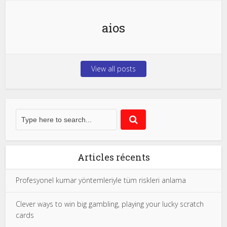
aios
View all posts
Articles récents
Profesyonel kumar yöntemleriyle tüm riskleri anlama
Clever ways to win big gambling, playing your lucky scratch
cards