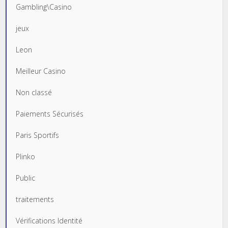
Gambling\Casino
jeux
Leon
Meilleur Casino
Non classé
Paiements Sécurisés
Paris Sportifs
Plinko
Public
traitements
Vérifications Identité