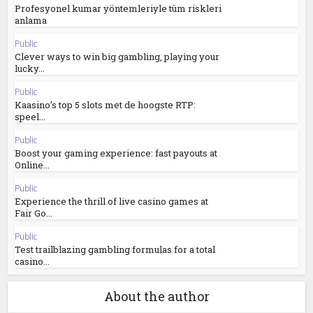
Profesyonel kumar yöntemleriyle tüm riskleri
anlama
Public
Clever ways to win big gambling, playing your
lucky...
Public
Kaasino’s top 5 slots met de hoogste RTP:
speel...
Public
Boost your gaming experience: fast payouts at
Online...
Public
Experience the thrill of live casino games at
Fair Go...
Public
Test trailblazing gambling formulas for a total
casino...
About the author