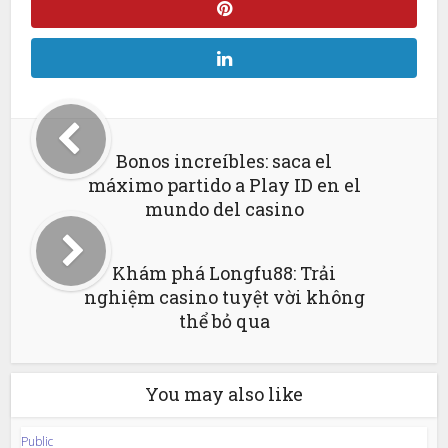
Bonos increíbles: saca el
máximo partido a Play ID en el
mundo del casino
Khám phá Longfu88: Trải
nghiệm casino tuyệt vời không
thể bỏ qua
You may also like
Public