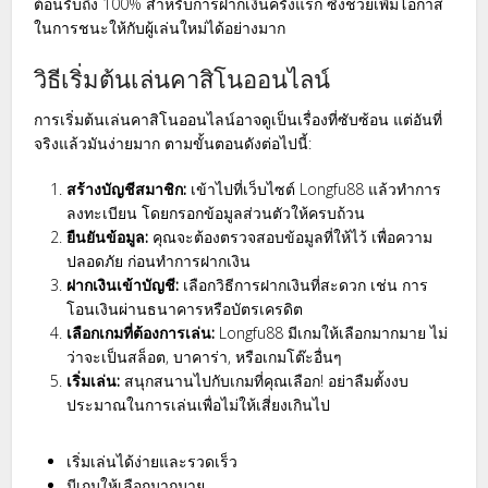
ต้อนรับถึง 100% สำหรับการฝากเงินครั้งแรก ซึ่งช่วยเพิ่มโอกาส
ในการชนะให้กับผู้เล่นใหม่ได้อย่างมาก
วิธีเริ่มต้นเล่นคาสิโนออนไลน์
การเริ่มต้นเล่นคาสิโนออนไลน์อาจดูเป็นเรื่องที่ซับซ้อน แต่อันที่
จริงแล้วมันง่ายมาก ตามขั้นตอนดังต่อไปนี้:
สร้างบัญชีสมาชิก:
เข้าไปที่เว็บไซต์ Longfu88 แล้วทำการ
ลงทะเบียน โดยกรอกข้อมูลส่วนตัวให้ครบถ้วน
ยืนยันข้อมูล:
คุณจะต้องตรวจสอบข้อมูลที่ให้ไว้ เพื่อความ
ปลอดภัย ก่อนทำการฝากเงิน
ฝากเงินเข้าบัญชี:
เลือกวิธีการฝากเงินที่สะดวก เช่น การ
โอนเงินผ่านธนาคารหรือบัตรเครดิต
เลือกเกมที่ต้องการเล่น:
Longfu88 มีเกมให้เลือกมากมาย ไม่
ว่าจะเป็นสล็อต, บาคาร่า, หรือเกมโต๊ะอื่นๆ
เริ่มเล่น:
สนุกสนานไปกับเกมที่คุณเลือก! อย่าลืมตั้งงบ
ประมาณในการเล่นเพื่อไม่ให้เสี่ยงเกินไป
เริ่มเล่นได้ง่ายและรวดเร็ว
มีเกมให้เลือกมากมาย