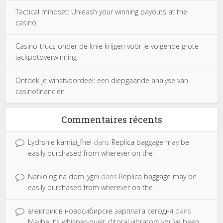
Tactical mindset: Unleash your winning payouts at the
casino
Casino-trucs onder de knie krijgen voor je volgende grote
jackpotoverwinning
Ontdek je winstvoordeel: een diepgaande analyse van
casinofinanciën
Commentaires récents
Lychshie karnizi_fnel
dans
Replica baggage may be
easily purchased from wherever on the
Narkolog na dom_ygei
dans
Replica baggage may be
easily purchased from wherever on the
электрик в новосибирске зарплата сегодня
dans
Maybe it’s whisper-quiet clitoral vibrators you’ve been