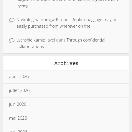
eyeing
Narkolog na dom_wrPt
dans
Replica baggage may be
easily purchased from wherever on the
Lychshie karnizi_avel
dans
Through confidential
collaborations
Archives
août 2026
juillet 2026
juin 2026
mai 2026
avril 2026