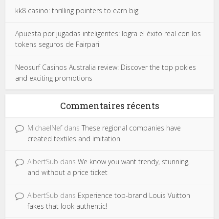
kk8 casino: thrilling pointers to earn big
Apuesta por jugadas inteligentes: logra el éxito real con los
tokens seguros de Fairpari
Neosurf Casinos Australia review: Discover the top pokies
and exciting promotions
Commentaires récents
MichaelNef
dans
These regional companies have
created textiles and imitation
AlbertSub
dans
We know you want trendy, stunning,
and without a price ticket
AlbertSub
dans
Experience top-brand Louis Vuitton
fakes that look authentic!