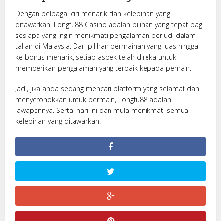
Dengan pelbagai ciri menarik dan kelebihan yang
ditawarkan, Longfu88 Casino adalah pilihan yang tepat bagi
sesiapa yang ingin menikmati pengalaman berjudi dalam
talian di Malaysia. Dari pilihan permainan yang luas hingga
ke bonus menarik, setiap aspek telah direka untuk
memberikan pengalaman yang terbaik kepada pemain.
Jadi, jika anda sedang mencari platform yang selamat dan
menyeronokkan untuk bermain, Longfu88 adalah
jawapannya. Sertai hari ini dan mula menikmati semua
kelebihan yang ditawarkan!