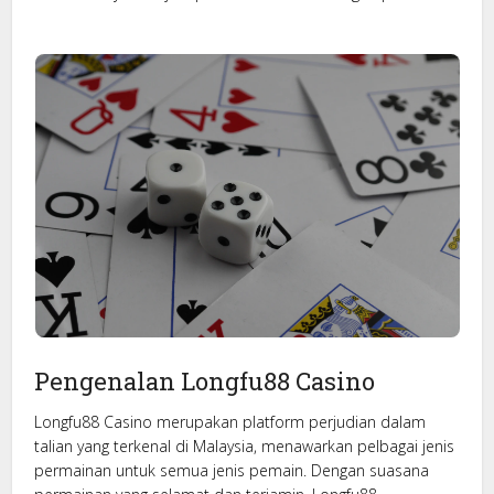
Pengenalan Longfu88 Casino
Longfu88 Casino merupakan platform perjudian dalam
talian yang terkenal di Malaysia, menawarkan pelbagai jenis
permainan untuk semua jenis pemain. Dengan suasana