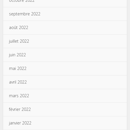
octobre 2022
septembre 2022
août 2022
juillet 2022
juin 2022
mai 2022
avril 2022
mars 2022
février 2022
janvier 2022