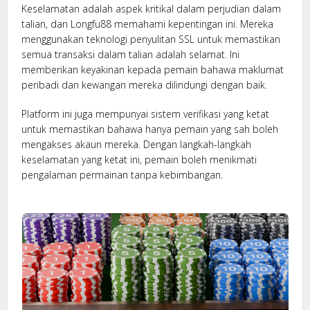
Keselamatan adalah aspek kritikal dalam perjudian dalam
talian, dan Longfu88 memahami kepentingan ini. Mereka
menggunakan teknologi penyulitan SSL untuk memastikan
semua transaksi dalam talian adalah selamat. Ini
memberikan keyakinan kepada pemain bahawa maklumat
peribadi dan kewangan mereka dilindungi dengan baik.
Platform ini juga mempunyai sistem verifikasi yang ketat
untuk memastikan bahawa hanya pemain yang sah boleh
mengakses akaun mereka. Dengan langkah-langkah
keselamatan yang ketat ini, pemain boleh menikmati
pengalaman permainan tanpa kebimbangan.