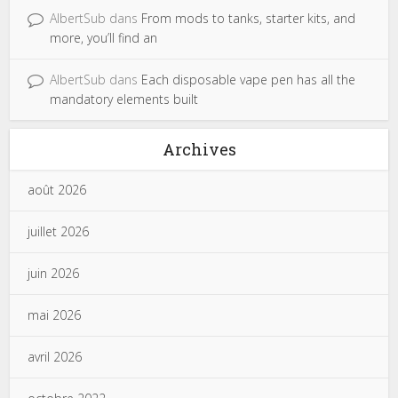
AlbertSub
dans
From mods to tanks, starter kits, and
more, you’ll find an
AlbertSub
dans
Each disposable vape pen has all the
mandatory elements built
Archives
août 2026
juillet 2026
juin 2026
mai 2026
avril 2026