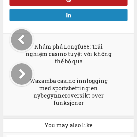
Khám phá Longfu88: Trải
nghiệm casino tuyệt vời không
thể bỏ qua
Wazamba casino innlogging
med sportsbetting: en
nybegynneroversikt over
funksjoner
You may also like