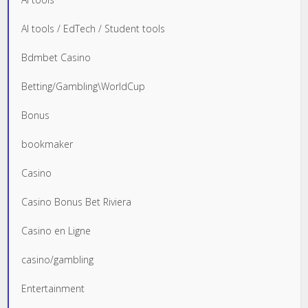
AI tools / EdTech / Student tools
Bdmbet Casino
Betting/Gambling\WorldCup
Bonus
bookmaker
Casino
Casino Bonus Bet Riviera
Casino en Ligne
casino/gambling
Entertainment