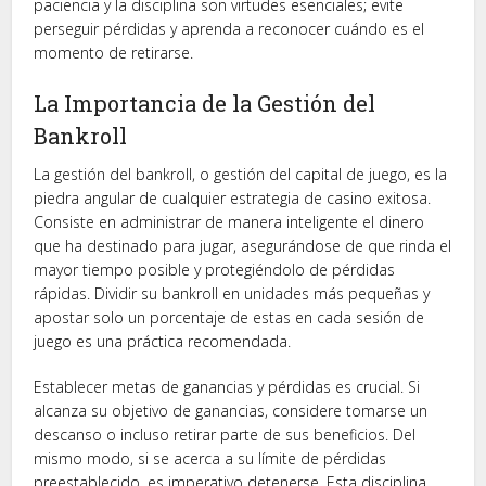
paciencia y la disciplina son virtudes esenciales; evite
perseguir pérdidas y aprenda a reconocer cuándo es el
momento de retirarse.
La Importancia de la Gestión del
Bankroll
La gestión del bankroll, o gestión del capital de juego, es la
piedra angular de cualquier estrategia de casino exitosa.
Consiste en administrar de manera inteligente el dinero
que ha destinado para jugar, asegurándose de que rinda el
mayor tiempo posible y protegiéndolo de pérdidas
rápidas. Dividir su bankroll en unidades más pequeñas y
apostar solo un porcentaje de estas en cada sesión de
juego es una práctica recomendada.
Establecer metas de ganancias y pérdidas es crucial. Si
alcanza su objetivo de ganancias, considere tomarse un
descanso o incluso retirar parte de sus beneficios. Del
mismo modo, si se acerca a su límite de pérdidas
preestablecido, es imperativo detenerse. Esta disciplina