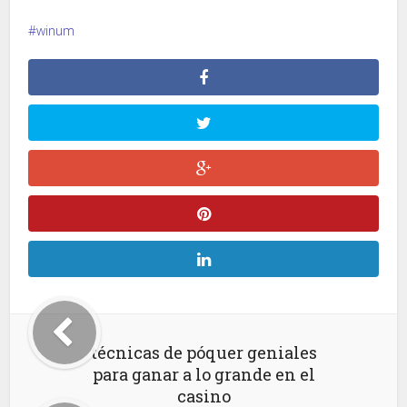
winum
técnicas de póquer geniales
para ganar a lo grande en el
casino