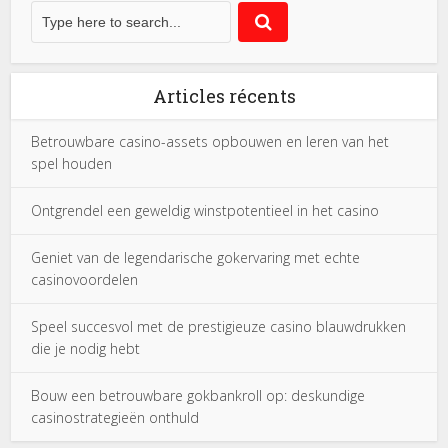
Articles récents
Betrouwbare casino-assets opbouwen en leren van het
spel houden
Ontgrendel een geweldig winstpotentieel in het casino
Geniet van de legendarische gokervaring met echte
casinovoordelen
Speel succesvol met de prestigieuze casino blauwdrukken
die je nodig hebt
Bouw een betrouwbare gokbankroll op: deskundige
casinostrategieën onthuld