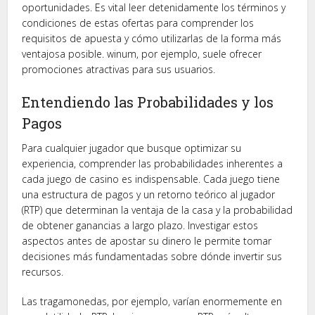
oportunidades. Es vital leer detenidamente los términos y
condiciones de estas ofertas para comprender los
requisitos de apuesta y cómo utilizarlas de la forma más
ventajosa posible. winum, por ejemplo, suele ofrecer
promociones atractivas para sus usuarios.
Entendiendo las Probabilidades y los
Pagos
Para cualquier jugador que busque optimizar su
experiencia, comprender las probabilidades inherentes a
cada juego de casino es indispensable. Cada juego tiene
una estructura de pagos y un retorno teórico al jugador
(RTP) que determinan la ventaja de la casa y la probabilidad
de obtener ganancias a largo plazo. Investigar estos
aspectos antes de apostar su dinero le permite tomar
decisiones más fundamentadas sobre dónde invertir sus
recursos.
Las tragamonedas, por ejemplo, varían enormemente en