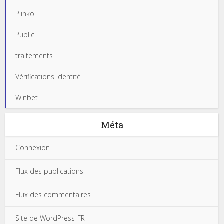
Plinko
Public
traitements
Vérifications Identité
Winbet
Méta
Connexion
Flux des publications
Flux des commentaires
Site de WordPress-FR