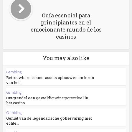
Guía esencial para
principiantes en el
emocionante mundo de los
casinos
You may also like
Gambling
Betrouwbare casino-assets opbouwen en leren
van het...
Gambling
Ontgrendel een geweldig winstpotentieel in
het casino
Gambling
Geniet van de legendarische gokervaring met
echte...