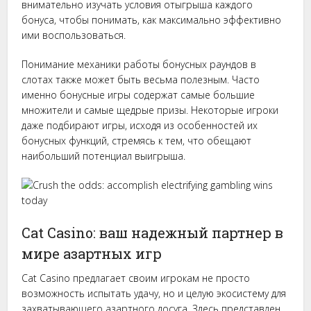
внимательно изучать условия отыгрыша каждого
бонуса, чтобы понимать, как максимально эффективно
ими воспользоваться.
Понимание механики работы бонусных раундов в
слотах также может быть весьма полезным. Часто
именно бонусные игры содержат самые большие
множители и самые щедрые призы. Некоторые игроки
даже подбирают игры, исходя из особенностей их
бонусных функций, стремясь к тем, что обещают
наибольший потенциал выигрыша.
Cat Casino: ваш надежный партнер в
мире азартных игр
Cat Casino предлагает своим игрокам не просто
возможность испытать удачу, но и целую экосистему для
захватывающего азартного досуга. Здесь представлен