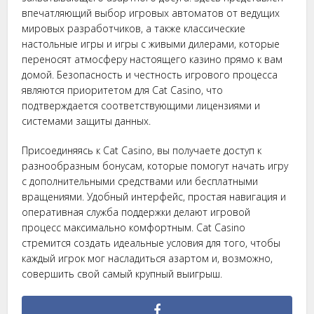
впечатляющий выбор игровых автоматов от ведущих
мировых разработчиков, а также классические
настольные игры и игры с живыми дилерами, которые
переносят атмосферу настоящего казино прямо к вам
домой. Безопасность и честность игрового процесса
являются приоритетом для Cat Casino, что
подтверждается соответствующими лицензиями и
системами защиты данных.
Присоединяясь к Cat Casino, вы получаете доступ к
разнообразным бонусам, которые помогут начать игру
с дополнительными средствами или бесплатными
вращениями. Удобный интерфейс, простая навигация и
оперативная служба поддержки делают игровой
процесс максимально комфортным. Cat Casino
стремится создать идеальные условия для того, чтобы
каждый игрок мог насладиться азартом и, возможно,
совершить свой самый крупный выигрыш.