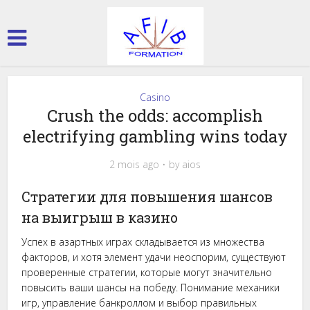
Casino
Crush the odds: accomplish
electrifying gambling wins today
2 mois ago
by
aios
Стратегии для повышения шансов
на выигрыш в казино
Успех в азартных играх складывается из множества
факторов, и хотя элемент удачи неоспорим, существуют
проверенные стратегии, которые могут значительно
повысить ваши шансы на победу. Понимание механики
игр, управление банкроллом и выбор правильных