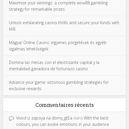
Maximize your winnings: a complete wow88 gambling
strategy for remarkable prizes
Unlock exhilarating casino thrills and secure your funds with
kk8
Magyar Online Casino: ingyenes pörgetések és egyéb
izgalmas lehetőségek
Domina las mesas con el electrizante capital y la
mentalidad ganadora de fortunazo casino
Advance your game: victorious gambling strategies for
exclusive rewards
Commentaires récents
Vivod iz zapoya na domy_gtEa
dans
With the best
colours, you can evoke emotions in your audience