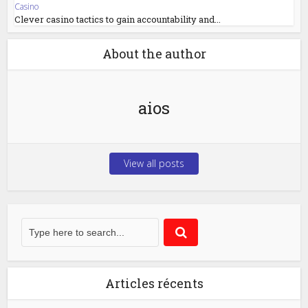
Casino
Clever casino tactics to gain accountability and...
About the author
aios
View all posts
Articles récents