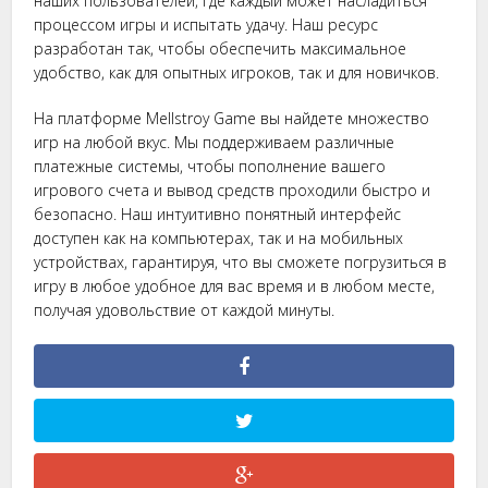
наших пользователей, где каждый может насладиться
процессом игры и испытать удачу. Наш ресурс
разработан так, чтобы обеспечить максимальное
удобство, как для опытных игроков, так и для новичков.
На платформе Mellstroy Game вы найдете множество
игр на любой вкус. Мы поддерживаем различные
платежные системы, чтобы пополнение вашего
игрового счета и вывод средств проходили быстро и
безопасно. Наш интуитивно понятный интерфейс
доступен как на компьютерах, так и на мобильных
устройствах, гарантируя, что вы сможете погрузиться в
игру в любое удобное для вас время и в любом месте,
получая удовольствие от каждой минуты.