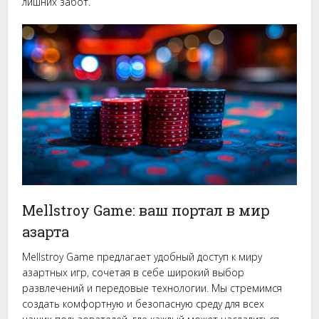
лишних забот.
Mellstroy Game: ваш портал в мир
азарта
Mellstroy Game предлагает удобный доступ к миру
азартных игр, сочетая в себе широкий выбор
развлечений и передовые технологии. Мы стремимся
создать комфортную и безопасную среду для всех