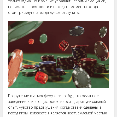
только удача, но и умение управлять своими эмоциями,
понимать вероятности и находить моменты, когда
стоит рискнуть, а когда лучше отступить.
Погружение в атмосферу казино, будь то реальное
заведение или его цифровая версия, дарит уникальный
опыт. Чувство предвкушения, когда ставки сделаны, а
исход игры неизвестен, является неотъемлемой частью