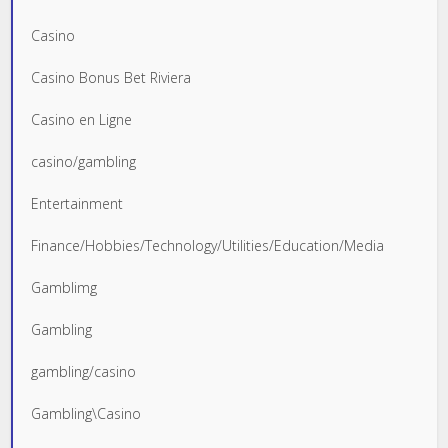
Casino
Casino Bonus Bet Riviera
Casino en Ligne
casino/gambling
Entertainment
Finance/Hobbies/Technology/Utilities/Education/Media
Gamblimg
Gambling
gambling/casino
Gambling\Casino