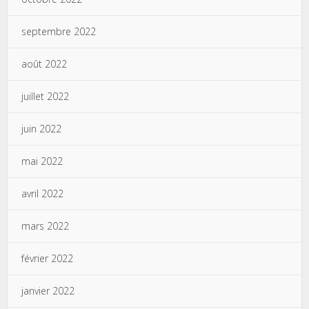
septembre 2022
août 2022
juillet 2022
juin 2022
mai 2022
avril 2022
mars 2022
février 2022
janvier 2022