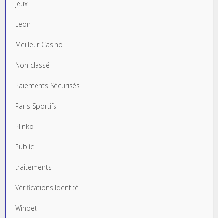
jeux
Leon
Meilleur Casino
Non classé
Paiements Sécurisés
Paris Sportifs
Plinko
Public
traitements
Vérifications Identité
Winbet