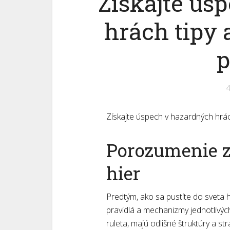
Získajte ús
hrách tipy 
Získajte úspech v hazardných hrác
Porozumenie 
hier
Predtým, ako sa pustíte do sveta 
pravidlá a mechanizmy jednotlivýc
ruleta, majú odlišné štruktúry a st