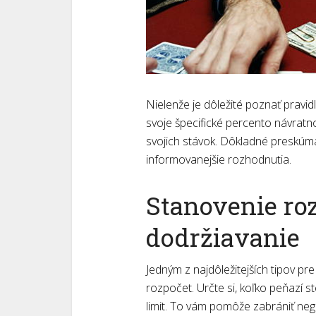
Nielenže je dôležité poznať pravidl
svoje špecifické percento návratno
svojich stávok. Dôkladné preskúm
informovanejšie rozhodnutia.
Stanovenie roz
dodržiavanie
Jedným z najdôležitejších tipov pr
rozpočet. Určte si, koľko peňazí s
limit. To vám pomôže zabrániť ne