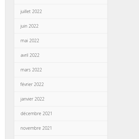
juillet 2022
juin 2022
mai 2022
avril 2022
mars 2022
février 2022
janvier 2022
décembre 2021
novembre 2021