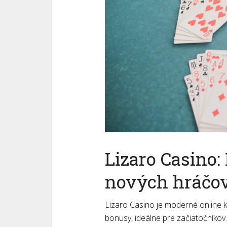
Lizaro Casino:
nových hráčo
Lizaro Casino je moderné online ka
bonusy, ideálne pre začiatočníkov.