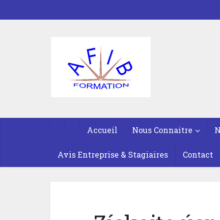
Accueil
Nous Connaitre
N
Avis Entreprise & Stagiaires
Contact