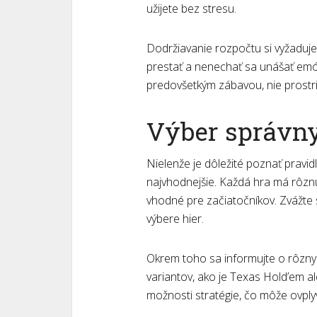
užijete bez stresu.
Dodržiavanie rozpočtu si vyžaduje 
prestať a nenechať sa unášať emóc
predovšetkým zábavou, nie prostr
Výber správny
Nielenže je dôležité poznať pravidlá
najvhodnejšie. Každá hra má rôznu 
vhodné pre začiatočníkov. Zvážte
výbere hier.
Okrem toho sa informujte o rôzny
variantov, ako je Texas Hold’em a
možnosti stratégie, čo môže ovply