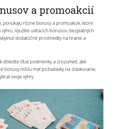
nusov a promoakcií
no, ponúkajú rôzne bonusy a promoakcie, ktoré
výhru. Využitie uvítacích bonusov, bezplatných
skytnúť dodatočné prostriedky na hranie a
ak dôležité čítať podmienky a zrozumieť, aké
oré bonusy môžu mať požiadavky na stávkovanie,
ybrať svoje výhry.