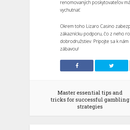
renomovaných poskytovateľov mát
vychutnať.
Okrem toho Lizaro Casino zabezpe
zákaznícku podporu, čo z neho ro
dobrodružstiev. Pripojte sa k nám 
zábavou!
Master essential tips and
tricks for successful gambling
strategies