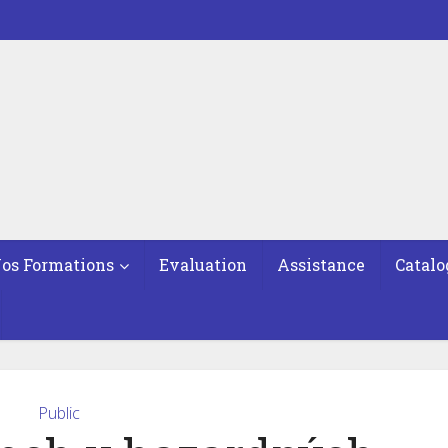
os Formations
Evaluation
Assistance
Catalo
Public